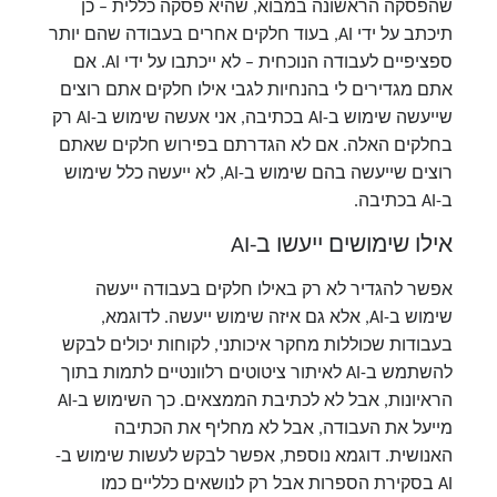
שהפסקה הראשונה במבוא, שהיא פסקה כללית – כן
תיכתב על ידי AI, בעוד חלקים אחרים בעבודה שהם יותר
ספציפיים לעבודה הנוכחית – לא ייכתבו על ידי AI. אם
אתם מגדירים לי בהנחיות לגבי אילו חלקים אתם רוצים
שייעשה שימוש ב-AI בכתיבה, אני אעשה שימוש ב-AI רק
בחלקים האלה. אם לא הגדרתם בפירוש חלקים שאתם
רוצים שייעשה בהם שימוש ב-AI, לא ייעשה כלל שימוש
ב-AI בכתיבה.
אילו שימושים ייעשו ב-AI
אפשר להגדיר לא רק באילו חלקים בעבודה ייעשה
שימוש ב-AI, אלא גם איזה שימוש ייעשה. לדוגמא,
בעבודות שכוללות מחקר איכותני, לקוחות יכולים לבקש
להשתמש ב-AI לאיתור ציטוטים רלוונטיים לתמות בתוך
הראיונות, אבל לא לכתיבת הממצאים. כך השימוש ב-AI
מייעל את העבודה, אבל לא מחליף את הכתיבה
האנושית. דוגמא נוספת, אפשר לבקש לעשות שימוש ב-
AI בסקירת הספרות אבל רק לנושאים כלליים כמו