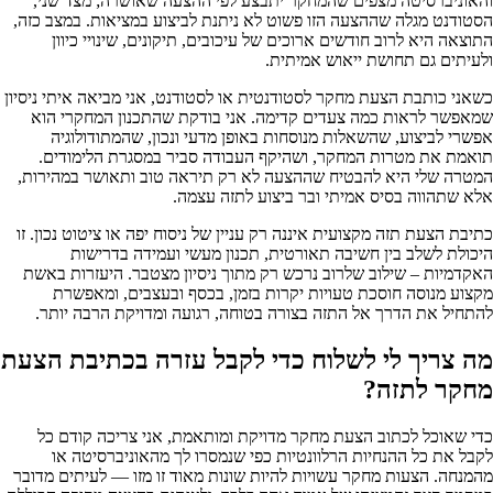
והאוניברסיטה מצפים שהמחקר יתבצע לפי ההצעה שאושרה; מצד שני,
הסטודנט מגלה שההצעה הזו פשוט לא ניתנת לביצוע במציאות. במצב כזה,
התוצאה היא לרוב חודשים ארוכים של עיכובים, תיקונים, שינויי כיוון
ולעיתים גם תחושת ייאוש אמיתית.
כשאני כותבת הצעת מחקר לסטודנטית או לסטודנט, אני מביאה איתי ניסיון
שמאפשר לראות כמה צעדים קדימה. אני בודקת שהתכנון המחקרי הוא
אפשרי לביצוע, שהשאלות מנוסחות באופן מדעי ונכון, שהמתודולוגיה
תואמת את מטרות המחקר, ושהיקף העבודה סביר במסגרת הלימודים.
המטרה שלי היא להבטיח שההצעה לא רק תיראה טוב ותאושר במהירות,
אלא שתהווה בסיס אמיתי ובר ביצוע לתזה עצמה.
כתיבת הצעת תזה מקצועית איננה רק עניין של ניסוח יפה או ציטוט נכון. זו
היכולת לשלב בין חשיבה תאורטית, תכנון מעשי ועמידה בדרישות
האקדמיות – שילוב שלרוב נרכש רק מתוך ניסיון מצטבר. היעזרות באשת
מקצוע מנוסה חוסכת טעויות יקרות בזמן, בכסף ובעצבים, ומאפשרת
להתחיל את הדרך אל התזה בצורה בטוחה, רגועה ומדויקת הרבה יותר.
מה צריך לי לשלוח כדי לקבל עזרה בכתיבת הצעת
מחקר לתזה?
כדי שאוכל לכתוב הצעת מחקר מדויקת ומותאמת, אני צריכה קודם כל
לקבל את כל ההנחיות הרלוונטיות כפי שנמסרו לך מהאוניברסיטה או
מהמנחה. הצעות מחקר עשויות להיות שונות מאוד זו מזו — לעיתים מדובר