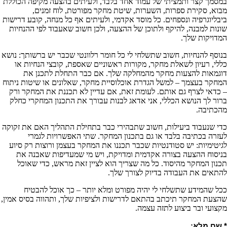
במסמך קצר ותמציתי של עמוד אחד בלבד, ולעיתים בהצעה מקיפה הכוללת
מבוא, סקירת ספרות, השערות, שיטת מחקר מפורטת, לוח זמנים,
ביבליוגרפיה ונספחים. כל מוסד אקדמי, ולעיתים אף כל מנחה, קובע דרישות
שונות למבנה, להיקף ולתוכן של ההצעה, ולכן חשוב שאעבוד לפי ההנחיות
המדויקות שלך.
בנוסף להנחיות, חשוב שתשלחי לי כל חומר רלוונטי שכבר יש ברשותך: נושא
כללי, רעיון לשאלת מחקר, מקורות ראשוניים שאספת, קובצי הנחיות או
דוגמאות להצעות מחקר מהמחלקה שלך. אם כבר התחלת לתכנן את
המחקר בעצמך – למשל הגדרת אוכלוסיית מחקר, שאלונים או שיטות ניתוח
– כדאי לצרף גם אותם. לעומת זאת, אם עדיין לא תכננת את המחקר ורק
ברור לך הנושא הכללי, אני אדאג לבנות עבורך את התכנון המחקרי כחלק
מהכתיבה.
כדי שנעבוד ביעילות, חשוב שתבהירי כבר בתחילת התהליך האם את זקוקה
לעזרה בכתיבה בלבד או גם בתכנון המחקר. שתי האפשרויות לגמרי
לגיטימיות: יש סטודנטיות שכבר תכננו את המחקר בעצמן ורוצות רק סיוע
בניסוח ההצעה בצורה אקדמית ומדויקת, ויש מי שמעדיפות שאבנה את
תכנון המחקר מהיסוד. כל מה שצריך הוא לציין זאת מראש, כדי שאוכל
להתאים את העבודה בדיוק לצורך שלך.
ככל שהמידע שתשלחי לי יהיה מפורט ומלא יותר – כך אוכל להבטיח
שהצעת המחקר תיכתב בהתאם לדרישות ולציפיות שלך, ותהווה בסיס אמין,
מקצועי ובר ביצוע לתזה עצמה.
* שם מלא: