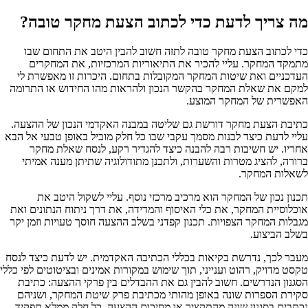
מה צריך לדעת כדי לכתוב הצעת מחקר טובה?
כדי לכתוב הצעת מחקר טובה לתזה חשוב להבין היטב את התחום שבו
מתמקד המחקר. עליי להכיר את התיאוריות המרכזיות, את המחקרים
העדכניים ואת שיטות המחקר המקובלות בתחום. היכרות זו מאפשרת לי
למקם את שאלת המחקר בהקשר הנכון ולהראות מהו החידוש או התרומה
האפשרית של המחקר המוצע.
כתיבת הצעת מחקר דורשת גם שליטה במבנה האקדמי הנכון של ההצעה.
עליי לדעת כיצד לבנות מסמך עקבי שבו כל חלק מוביל באופן טבעי אל הבא
אחריו. יש חשיבות רבה להבנה כיצד להגדיר רקע, לנסח שאלת מחקר
ברורה, להציג מטרות והשערות, ולתכנן מתודולוגיה שתיתן מענה אמיתי
לשאלות המחקר.
תכנון נכון של המחקר הוא מרכיב מרכזי נוסף. עליי לשקול היטב את
אוכלוסיית המחקר, את כלי האיסוף והמדידה, את דרך ניתוח הנתונים ואת
מגבלות המחקר הצפויות. תכנון קפדני בשלב ההצעה חוסך טעויות וזמן יקר
בשלב הביצוע.
מעבר לכך, נדרשת בקיאות בכללי הכתיבה האקדמית. יש לדעת כיצד לנסח
טקסט מדויק, רהוט וענייני, תוך שימוש במקורות אמינים ובציטוטים לפי כללי
הסגנון הנדרשים. חשוב להבין גם את ההבדלים בין פרקי ההצעה: כתיבת
סקירת הספרות שונה באופן מהותי מכתיבת פרק שיטת המחקר, ושניהם
נכתבים בסגנון שונה מהתקציר או מסיכום ההצעה. כל חלק ממלא תפקיד