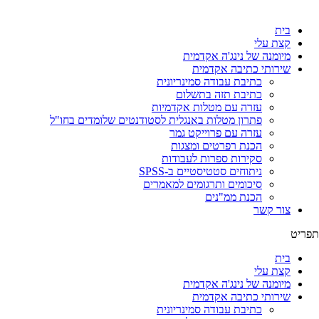
לג
תוכן
בית
קצת עלי
מיומנה של נינג'ה אקדמית
שירותי כתיבה אקדמית
כתיבת עבודה סמינריונית
כתיבת תזה בתשלום
עזרה עם מטלות אקדמיות
פתרון מטלות באנגלית לסטודנטים שלומדים בחו"ל
עזרה עם פרוייקט גמר
הכנת רפרטים ומצגות
סקירות ספרות לעבודות
ניתוחים סטטיסטיים ב-SPSS
סיכומים ותרגומים למאמרים
הכנת ממ"נים
צור קשר
תפריט
בית
קצת עלי
מיומנה של נינג'ה אקדמית
שירותי כתיבה אקדמית
כתיבת עבודה סמינריונית