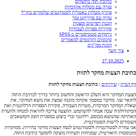
כתיבת תזה בתשלום
עזרה עם מטלות אקדמיות
פתרון מטלות באנגלית לסטודנטים שלומדים בחו"ל
עזרה עם פרוייקט גמר
הכנת רפרטים ומצגות
סקירות ספרות לעבודות
ניתוחים סטטיסטיים ב-SPSS
סיכומים ותרגומים למאמרים
הכנת ממ"נים
צור קשר
27.10.2025
כתיבת הצעות מחקר לתזות
דף הבית
/
שירותים
/
כתיבת הצעות מחקר לתזות
הצעת המחקר היא השלב הראשון והחשוב ביותר בדרך לכתיבת התזה
לתואר שני. מדובר במסמך אקדמי מובנה שמציג את נושא המחקר, את
שאלת המחקר המרכזית, מטרות העבודה, סקירת הספרות הרלוונטית ואת
המתודולוגיה שבה אבחר להשתמש. ההצעה צריכה להראות למנחה ולוועדת
האתיקה שהנושא מבוסס, רלוונטי וברי ביצוע במסגרת הזמן והמשאבים
העומדים לרשות הסטודנטית.
אני עוזרת לסטודנטיות ולסטודנטים לנסח הצעות מחקר בהירות, ממוקדות
ומבוססות תיאורטית, שמניחות תשתית מוצקה להמשך כתיבת התזה.