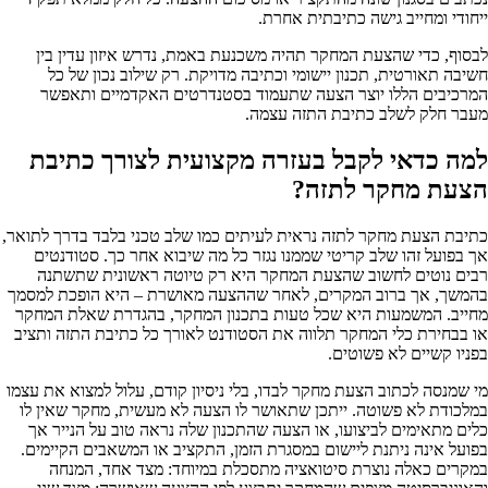
ייחודי ומחייב גישה כתיבתית אחרת.
לבסוף, כדי שהצעת המחקר תהיה משכנעת באמת, נדרש איזון עדין בין
חשיבה תאורטית, תכנון יישומי וכתיבה מדויקת. רק שילוב נכון של כל
המרכיבים הללו יוצר הצעה שתעמוד בסטנדרטים האקדמיים ותאפשר
מעבר חלק לשלב כתיבת התזה עצמה.
למה כדאי לקבל בעזרה מקצועית לצורך כתיבת
הצעת מחקר לתזה?
כתיבת הצעת מחקר לתזה נראית לעיתים כמו שלב טכני בלבד בדרך לתואר,
אך בפועל זהו שלב קריטי שממנו נגזר כל מה שיבוא אחר כך. סטודנטים
רבים נוטים לחשוב שהצעת המחקר היא רק טיוטה ראשונית שתשתנה
בהמשך, אך ברוב המקרים, לאחר שההצעה מאושרת – היא הופכת למסמך
מחייב. המשמעות היא שכל טעות בתכנון המחקר, בהגדרת שאלת המחקר
או בבחירת כלי המחקר תלווה את הסטודנט לאורך כל כתיבת התזה ותציב
בפניו קשיים לא פשוטים.
מי שמנסה לכתוב הצעת מחקר לבדו, בלי ניסיון קודם, עלול למצוא את עצמו
במלכודת לא פשוטה. ייתכן שתאושר לו הצעה לא מעשית, מחקר שאין לו
כלים מתאימים לביצועו, או הצעה שהתכנון שלה נראה טוב על הנייר אך
בפועל אינה ניתנת ליישום במסגרת הזמן, התקציב או המשאבים הקיימים.
במקרים כאלה נוצרת סיטואציה מתסכלת במיוחד: מצד אחד, המנחה