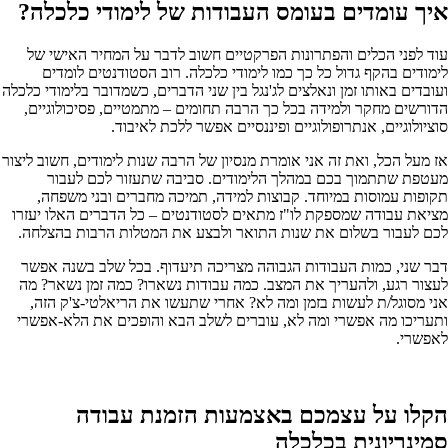
איך עומדים בעומס העבודות של לימודי כלכלה?
עוד לפני הכלים והפתרונות הפרקטיים חשוב לדבר על המחיר האישי של
לימודים בהקף גדול כל כך כמו לימודי כלכלה. רוב הסטודנטים לומדים
ועובדים באותו זמן ונאלצים לג'נגל בין שני הדברים, כשמדובר בלימודי כלכלה
הדורשים מחקר ולמידה בכל כך הרבה תחומים – מתמטיים, פסיכולוגיים,
סוציולוגיים, אנתרופולוגיים ופיננסיים אפשר ללכת לאיבוד.
אז מעל הכל, ואת זה אני אומרת מנסיון של הרבה שנות לימודים, חשוב ליצור
מעטפת שתתמוך בכם במהלך הלימודים. סביבה שתעזור לכם לעבור
תקופות עמוסות במיוחד. קבוצות למידה, תמיכה מחברים ובני משפחה,
מציאת עבודה שמספקת לו"ז מתאים לסטודנטים – כל הדברים האלו יעזרו
לכם לעבור בשלום את שנות התואר ולבצע את המטלות הרבות בהצלחה.
דבר שני, כמות העבודות הגבוהה מצריכה תיעדוף. בכל שלב בשנה אפשר
לעצור רגע, ולהעריך את המצב. כמה עבודות נשארו? כמה זמן נשאר? מה
אני מסוגל/ת לעשות בזמן ומה לא? אחרי שתעשו את הריאלטי-צ'ק הזה,
ותעריכו מה אפשרי ומה לא, עוברים לשלב הבא והופכים את הלא-אפשרי
לאפשרי.
הקלו על עצמכם באצמעות הזמנת עבודה
סמינריונית בכלכלה