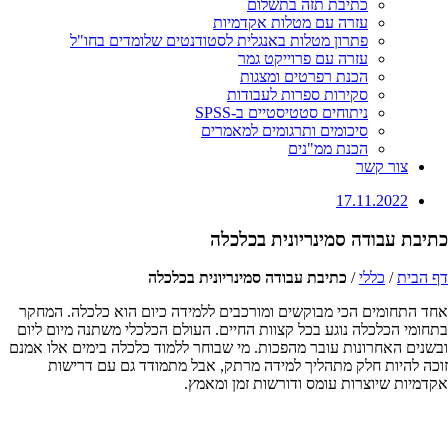
כתיבת תזה בתשלום
עזרה עם מטלות אקדמיות
פתרון מטלות באנגלית לסטודנטים שלומדים בחו"ל
עזרה עם פרוייקט גמר
הכנת רפרטים ומצגות
סקירות ספרות לעבודות
ניתוחים סטטיסטיים ב-SPSS
סיכומים ותרגומים למאמרים
הכנת ממ"נים
צור קשר
17.11.2022
כתיבת עבודה סמינריונית בכלכלה
דף הבית
/
כללי
/
כתיבת עבודה סמינריונית בכלכלה
אחד התחומים הכי מבוקשים ומורכבים ללמידה כיום הוא כלכלה. המחקר
בתחומי הכלכלה נוגע בכל קצוות החיים. העולם הכלכלי משתנה מיום ליום
ובשנים האחרונות עובר מהפכות. מי שבוחר ללמוד כלכלה בימים אלו אמנם
זוכה להיות חלק מתהליך למידה מרתק, אבל מתמודד גם עם דרישות
אקדמיות שיוצרות עומס ודורשות זמן ומאמץ.