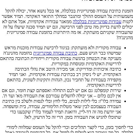
הזמנת כתיבת עבודה סמינריונית בכלכלה, או בכל נושא אחר, יכולה להקל
משמעותית על העומס ההולך ומתגבר במהלך התואר האקדמי. תמיד אפשר
לקנות
עבודות סמינריוניות בכלכלה
ממאגר עבודות אקדמיות, אבל אתם לא
יכולים לדעת בדיוק מה טיבן לפני הרכישה, וגם יש תמיד סכנה שיעלו על זה
שהעבודה שקניתם מועתקת. אז מה היתרונות בהזמנת עבודה סמינריונית
מהנינג'ה?
עבודה מקורית ולא מועתקת: בניגוד לרכישת עבודות מוכנות מראש
שמישהו כבר הגיש פעם,
כתיבת עבודה סמינריונית
בהזמנה מהנינג'ה
מעניקה את הבטחון בהגשת עבודה מקורית וייחודית הכתובה בהתאם
לדרישות האקדמיות ומנוסחת במקוריות.
כתיבה איכותית ומדוייקת: אני מכירה היטב את נהלי הכתיבה
האקדמית. יש לי ניסיון רב בכתיבת עבודות אקדמיות, ואני תמיד
מקפידה בעבודות על תחביר נכון, הגהות ותקינות לשונית, בהתאם
לדרישות האקדמיה.
שירות קומפלט: גם אם יש לכם התחלה ואספתם קצת חומר, וגם אם
אין לכם כלום – אני יכולה להשלים עבורכם את העבודה מא' ועד ת'.
עמידה בלו"ז: בלי לילות לבנים, בלי לחץ ובלי לנסות ולשלב בין כתיבת
העבודה בעצמכם לבין שאר מטלות הלימודים, עבודה, בית ומשפחה.
אני יודעת מה זה דד-ליין, ודואגת תמיד לעמוד בלו"ז שקבענו כדי
שתוכלו להגיש את העבודה בזמן. הרי זה כל הרעיון, לא?
כדי לחסוך בזמן, כדי לקצר תהליכים וכדי להקל על העומס שמלווה לימודי
כלכלה, כל מה שצריך הוא לשלוח לי למייל את כל ההנחיות לעבודה (אבל