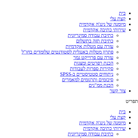
לג
תוכן
בית
קצת עלי
מיומנה של נינג'ה אקדמית
שירותי כתיבה אקדמית
כתיבת עבודה סמינריונית
כתיבת תזה בתשלום
עזרה עם מטלות אקדמיות
פתרון מטלות באנגלית לסטודנטים שלומדים בחו"ל
עזרה עם פרוייקט גמר
הכנת רפרטים ומצגות
סקירות ספרות לעבודות
ניתוחים סטטיסטיים ב-SPSS
סיכומים ותרגומים למאמרים
הכנת ממ"נים
צור קשר
תפריט
בית
קצת עלי
מיומנה של נינג'ה אקדמית
שירותי כתיבה אקדמית
כתיבת עבודה סמינריונית