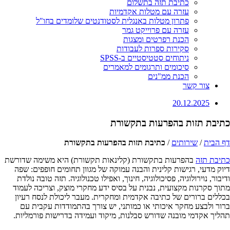
כתיבת תזה בתשלום
עזרה עם מטלות אקדמיות
פתרון מטלות באנגלית לסטודנטים שלומדים בחו"ל
עזרה עם פרוייקט גמר
הכנת רפרטים ומצגות
סקירות ספרות לעבודות
ניתוחים סטטיסטיים ב-SPSS
סיכומים ותרגומים למאמרים
הכנת ממ"נים
צור קשר
20.12.2025
כתיבת תזות בהפרעות בתקשורת
דף הבית
/
שירותים
/
כתיבת תזות בהפרעות בתקשורת
כתיבת תזה
בהפרעות בתקשורת (קלינאות תקשורת) היא משימה שדורשת
דיוק מדעי, רגישות קלינית והבנה עמוקה של מגוון תחומים חופפים: שפה
ודיבור, נוירולוגיה, פסיכולוגיה, חינוך, ואפילו טכנולוגיה. תזה טובה נולדת
מתוך סקרנות מקצועית, נבנית על בסיס ידע מחקרי מוצק, וצריכה לעמוד
בכללים ברורים של כתיבה אקדמית ומחקרית. מעבר ליכולת לנסח רעיון
ברור ולבצע מחקר איכותי או כמותני, יש צורך בהתמודדות עקבית עם
תהליך אקדמי מובנה שדורש סבלנות, מיקוד ועמידה בדרישות פורמליות.