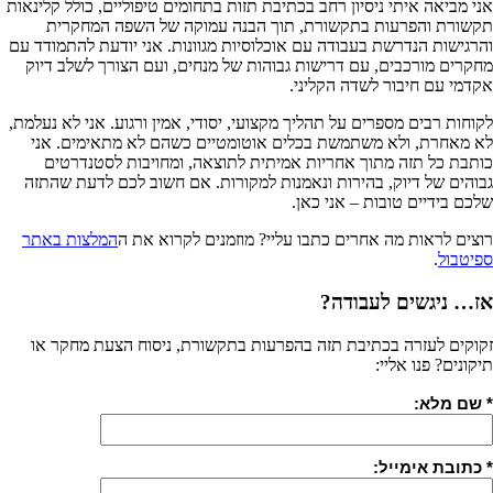
אני מביאה איתי ניסיון רחב בכתיבת תזות בתחומים טיפוליים, כולל קלינאות
תקשורת והפרעות בתקשורת, תוך הבנה עמוקה של השפה המחקרית
והרגישות הנדרשת בעבודה עם אוכלוסיות מגוונות. אני יודעת להתמודד עם
מחקרים מורכבים, עם דרישות גבוהות של מנחים, ועם הצורך לשלב דיוק
אקדמי עם חיבור לשדה הקליני.
לקוחות רבים מספרים על תהליך מקצועי, יסודי, אמין ורגוע. אני לא נעלמת,
לא מאחרת, ולא משתמשת בכלים אוטומטיים כשהם לא מתאימים. אני
כותבת כל תזה מתוך אחריות אמיתית לתוצאה, ומחויבות לסטנדרטים
גבוהים של דיוק, בהירות ונאמנות למקורות. אם חשוב לכם לדעת שהתזה
שלכם בידיים טובות – אני כאן.
רוצים לראות מה אחרים כתבו עליי? מוזמנים לקרוא את ה
המלצות באתר
ספיטבול
.
אז… ניגשים לעבודה?
זקוקים לעזרה בכתיבת תזה בהפרעות בתקשורת, ניסוח הצעת מחקר או
תיקונים? פנו אליי:
* שם מלא:
* כתובת אימייל: