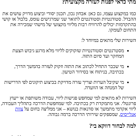
מתי כדאי לפנות לעזרה מקצועית?
כמו במקצוע עצמו, גם כאן: אבחון נכון, תכנון יסודי וביצוע מדויק עושים את
ההבדל. סטודנטיות וסטודנטים לתואר שני שמרגישים עומס, בלבול או קושי
בהתקדמות יכולים להרוויח רבות מליווי מקצועי של מישהי שמכירה את
התחום לעומקו.
השירות שלי מתאים במיוחד ל:
מסטרנטים וסטודנטיות שזקוקים לליווי מלא מרגע גיבוש הצעת
המחקר ועד סיום התזה.
מי שכבר התחיל לכתוב את התזה וזקוק לעזרה בהמשך הדרך,
בכתיבה, בניתוח או בסידור הטיעון.
מי שקיבל הערות וצריך עזרה מדויקת בביצוע תיקונים לפי הדרישות
של המנחה או הוועדה.
השירות לא מתאים למי שמחפש פגישות ליווי, עבודה משותפת או ייעוץ
פרונטלי. אני מתמקדת רק בכתיבה. למי שמחפשת הדרכה בתהליך העבודה,
ליווי אקדמי מתמשך או סדנאות בנושא – אני ממליצה בחום על
צוות
אנלייסיס
, שמספקים שירותי הדרכה ברמה גבוהה.
למה לבחור דווקא בי?