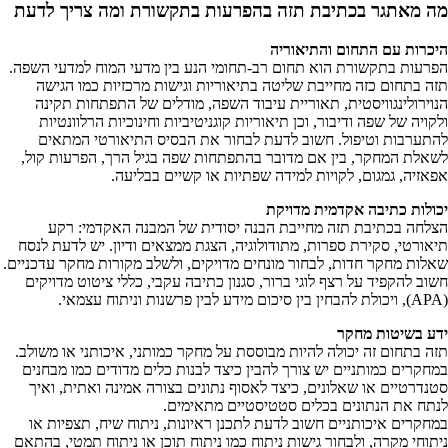
מה מאתגר בכתיבת תזה בהפרעות בתקשורת ומה צריך לדעת
היכרות עם התחום והתיאוריה
הפרעות בתקשורת הוא תחום רב-תחומי הנע בין מדעי המוח למדעי השפה.
תזה בתחום כזה מחייבת שליטה בתיאוריות וגישות מרכזיות כמו הגישה
הנוירולינגוויסטית, תאוריית עיבוד השפה, מודלים של התפתחות תקינה
ולקויה של שפה ודיבור, וכן תיאוריות קוגניטיביות וחינוכיות הרלוונטיות
להתערבות וטיפול. חשוב לדעת לבחור את הבסיס התיאורטי המתאים
לשאלת המחקר, בין אם מדובר בהתפתחות שפה בגיל הרך, הפרעות קול,
אפאזיה, גמגום, לקויות למידה שפתיות או קשיים בבליעה.
יכולות כתיבה אקדמית מדויקת
הצלחה בכתיבת תזה מחייבת הבנה יסודית של המבנה האקדמי: רקע
תיאורטי, סקירת ספרות, מתודולוגיה, הצגת ממצאים ודיון. יש לדעת לנסח
שאלות מחקר חדות, לבחור מונחים מדויקים, ולשלב מקורות מחקר עדכניים.
חשוב להקפיד על רצף לוגי ברור, סגנון כתיבה עקבי, כללי ציטוט מדויקים
(APA), ויכולת להבחין בין סיכום מידע לבין פרשנות וניתוח עצמאי.
ידע בשיטות מחקר
תזה בתחום זה יכולה להיות מבוססת על מחקר כמותני, איכותני או משולב.
במחקרים כמותניים יש צורך להבין כיצד לבנות כלים מדודים כמו מבחנים
סטנדרטיים או שאלונים, כיצד לאסוף נתונים בצורה אמינה ואתית, ואיך
לנתח את הנתונים בכלים סטטיסטיים מתאימים.
במחקרים איכותניים חשוב לדעת לתכנן ראיונות, ניתוח שיח, תצפיות או
ניתוחי מקרה, ולבחור גישות ניתוח כמו ניתוח תוכן או ניתוח תמטי, בהתאם