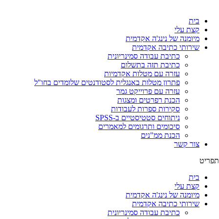
לג
תוכן
בית
קצת עלי
מיומנה של נינג'ה אקדמית
שירותי כתיבה אקדמית
כתיבת עבודה סמינריונית
כתיבת תזה בתשלום
עזרה עם מטלות אקדמיות
פתרון מטלות באנגלית לסטודנטים שלומדים בחו"ל
עזרה עם פרוייקט גמר
הכנת רפרטים ומצגות
סקירות ספרות לעבודות
ניתוחים סטטיסטיים ב-SPSS
סיכומים ותרגומים למאמרים
הכנת ממ"נים
צור קשר
תפריט
בית
קצת עלי
מיומנה של נינג'ה אקדמית
שירותי כתיבה אקדמית
כתיבת עבודה סמינריונית