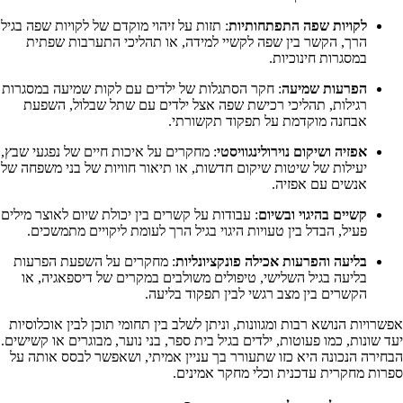
לקויות שפה התפתחותיות
: תזות על זיהוי מוקדם של לקויות שפה בגיל
הרך, הקשר בין שפה לקשיי למידה, או תהליכי התערבות שפתית
במסגרות חינוכיות.
הפרעות שמיעה
: חקר הסתגלות של ילדים עם לקות שמיעה במסגרות
רגילות, תהליכי רכישת שפה אצל ילדים עם שתל שבלול, השפעת
אבחנה מוקדמת על תפקוד תקשורתי.
אפזיה ושיקום נוירולינגוויסטי
: מחקרים על איכות חיים של נפגעי שבץ,
יעילות של שיטות שיקום חדשות, או תיאור חוויות של בני משפחה של
אנשים עם אפזיה.
קשיים בהיגוי ובשיום
: עבודות על קשרים בין יכולת שיום לאוצר מילים
פעיל, הבדל בין טעויות היגוי בגיל הרך לעומת ליקויים מתמשכים.
בליעה והפרעות אכילה פונקציונליות
: מחקרים על השפעת הפרעות
בליעה בגיל השלישי, טיפולים משולבים במקרים של דיספאגיה, או
הקשרים בין מצב רגשי לבין תפקוד בליעה.
אפשרויות הנושא רבות ומגוונות, וניתן לשלב בין תחומי תוכן לבין אוכלוסיות
יעד שונות, כמו פעוטות, ילדים בגיל בית ספר, בני נוער, מבוגרים או קשישים.
הבחירה הנכונה היא כזו שתעורר בך עניין אמיתי, ושאפשר לבסס אותה על
ספרות מחקרית עדכנית וכלי מחקר אמינים.