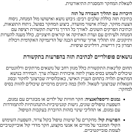
לשאלת המחקר והמסגרת התיאורטית.
היכרות עם תהליך העבודה על תזה
כתיבת תזה כוללת שלבים רבים: גיבוש נושא ואישושו מול המנחה, ניסוח
הצעת מחקר, קבלת אישור מוועדה, ביצוע המחקר בפועל, ניתוח התוצאות,
וכתיבת הפרקים השונים. לאורך כל הדרך נדרשת תקשורת רציפה עם
המנחה ולעיתים עם ועדת האתיקה או קוראים חיצוניים, כולל מענה להערות
ותיקונים. זהו תהליך ארוך שדורש הבנה של הדינמיקה האקדמית ויכולת
תמרון בין דרישות, דדליינים וציפיות.
נושאים פופולריים לכתיבת תזה בהפרעות בתקשורת
תחום קלינאות התקשורת כולל מגוון רחב של נושאים מרתקים ורלוונטיים
שיכולים לשמש בסיס מצוין לתזה איכותית ובעלת ערך. הבחירה בנושא
המתאים תלויה בתחום העניין האישי, באוכלוסייה שברצונך לחקור ובסוג
השאלות שברצונך לשאול. להלן כמה כיוונים מרכזיים שיכולים להוות בסיס
למחקר:
גמגום ודיספלואנציה
: חקר חוויות של ילדים או מבוגרים עם גמגום,
השפעת טיפולים שונים, גישות קוגניטיביות-התנהגותיות להתמודדות
עם גמגום, או תהליכי שינוי בזהות הדוברת בעקבות הטיפול.
הפרעות קול
: מחקרים על שיטות טיפול בקול צרוד, השפעת השימוש
הקולי המוגבר על מורים או אנשי מקצוע, חקר מדדי קול אובייקטיביים
לעומת סובייקטיביים.