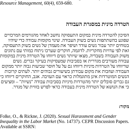
Resource Management, 60(4),
659-680.
הטרדה מינית במסגרת העבודה
הסיכון להטרדה מינית במקום התעסוקה נחשב לאחד מהגורמים המרכזיים
שפוגע בהשתתפות נשים בשוק העבודה. שינוי מקומות עבודה כדי שיהיו
בטוחים יותר עבור נשים עודד ושיפר את מעמדן של נשים בשוק התעסוקה,
זאת לפי עדויות מחקריות. לדוגמה, חוקרים שערכו ניתוח כמותי עם נתונים
משוק העבודה בשבדיה, מצאו שיותר נשים דיווחו על הטרדה מינית במקומות
עבודה מעורבים מגדרית או בסביבות שמעסיקות בעיקר גברים. נשים
שדיווחו על הטרדות מיניות דיווחו גם על על חוסר שביעות גבוה יותר ממקום
העבודה ועוזבות את מקום עבודתן בשיעורים גבוהים יותר. לעתים קרובות
הנשים המוטרדות אינן מתוגמלות כראוי עם העזיבה. אגב, החוקרים דיווחו כי
גם גברים סובלים יותר מהטרדות מיניות בסביבות עבודה "נשיות" – ומציעים
כי את הנושא של הטרדה מינית בעבודה כדאי לפרש בזווית של מגדר.
מקור:
Folke, O., & Rickne, J. (2020).
Sexual Harassment and Gender
Inequality in the Labor Market
(No. 14737). CEPR Discussion Papers.
Available at SSRN: