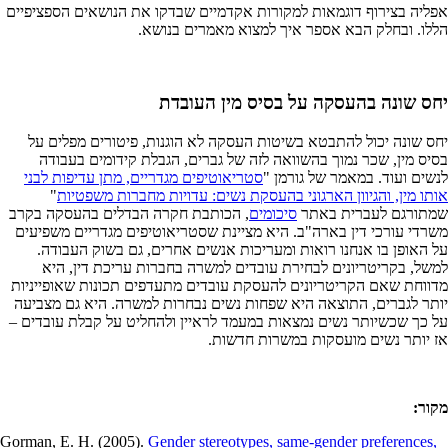
אפליה בצירוף דוגמאות למקורות אקדמיים שבדקו את הנושאים הספציפיים
הללו. ובחלק הבא אספר איך למצוא מאמרים בנושא.
יחס שונה בהעסקה על בסיס מין העובדת
יחס שונה יכול להתבטא בשיטות העסקה לא הוגנות, פיטורים מפלים על
בסיס מין, שכר נמוך בהשוואה לזה של גברים, הגבלת קידומים בעבודה
לנשים ועוד. במאמר של גורמן "
סטריאוטיפים מגדריים, מתן עדיפות לבני
אותו מין, והגיוון הארגוני בהעסקת נשים: עדויות מחברות משפטיות
"
שמתורגם לעברית באתר
סיכומים
, הכותבת חקרה הבדלים בהעסקה בקרב
משרדי עורכי דין בארה"ב. היא מציינת שסטריאוטיפים מגדריים משפיעים
על האופן בו אנחנו רואות ומעריכות אנשים אחרים, גם בשוק העבודה.
למשל, בקריטריונים לבחירת עובדים למשרה בחברות עריכת דין, היא
מדווחת שאם הקריטריונים להעסקת עובדים מתעדפים תכונות שאופייניות
יותר לגברים, התוצאה היא שפחות נשים נבחרות למשרה. היא גם מצביעה
על כך שכשיותר נשים נמצאות במעמד לראיין ולהחליט על קבלת עובדים –
אז יותר נשים מועסקות במשרות חדשות.
מקור:
Gorman, E. H. (2005).
Gender stereotypes, same-gender preferences,