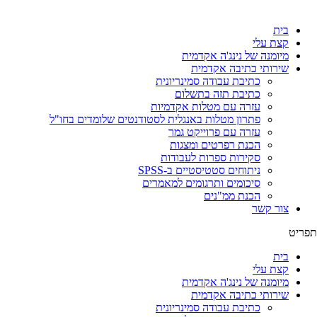
לג
תוכן
בית
קצת עלי
מיומנה של נינג'ה אקדמית
שירותי כתיבה אקדמית
כתיבת עבודה סמינריונית
כתיבת תזה בתשלום
עזרה עם מטלות אקדמיות
פתרון מטלות באנגלית לסטודנטים שלומדים בחו"ל
עזרה עם פרוייקט גמר
הכנת רפרטים ומצגות
סקירות ספרות לעבודות
ניתוחים סטטיסטיים ב-SPSS
סיכומים ותרגומים למאמרים
הכנת ממ"נים
צור קשר
תפריט
בית
קצת עלי
מיומנה של נינג'ה אקדמית
שירותי כתיבה אקדמית
כתיבת עבודה סמינריונית