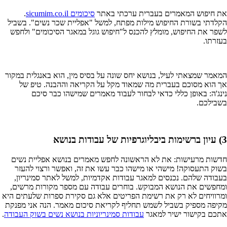
את חיפוש המאמרים בעברית ערכתי באתר
סיכומים sicumim.co.il
.
הקלדתי בשורת החיפוש מילות מפתח, למשל "אפליית שכר נשים". בשביל
לשפר את החיפוש, מומלץ להכנס ל"חיפוש גוגל במאגר הסיכומים" ולחפש
בעזרתו.
המאמר שמצאתי לעיל, בנושא יחס שונה על בסיס מין, הוא באנגלית במקור
אך הוא מסוכם בעברית מה שמאוד מקל על הקריאה וההבנה. טיפ של
נינג'ה: באופן כללי כדאי לבחור לעבוד מאמרים שמישהו כבר סיכם
בשבילכם.
3) עיון ברשימות ביבליוגרפיות של עבודות בנושא
חדשות מרעישות: את לא הראשונה לחפש מאמרים בנושא אפליית נשים
בשוק התעסוקה! מישהי או מישהו כבר עשו את זה, ואפשר ורצוי להעזר
בעבודה שלהם. נכנסים למאגר עבודות אקדמיות, למשל לאתר סמינריון,
ומחפשים את הנושא המבוקש. בוחרים עבודה עם מספר מקורות מרשים,
ומרוויחים לא רק את רשימת הפריטים אלא גם סקירת ספרות שלעתים היא
מקיפה מספיק בשביל לשמש תחליף לקריאת סיכום מאמר. הנה אני מפנקת
אתכם בקישור ישיר למאגר
עבודות סמינריוניות בנושא נשים בשוק העבודה
.