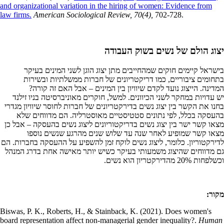
and organizational variation in the hiring of women: Evidence from
law firms.
American Sociological Review, 70(4),
702-728.
יצוג הולם של נשים בשוק העבודה
בישראל קיימים חוקים שמהחייבים מתן יצוג הוגן לשני המינים בעיקר
בתחומים ציבוריים, כמו דריקטריונים של חברות ממשלתיות ובשירות
המדינה. הייצוג נועד לקדם שיוויון בין המינים – אבל האם זה קורה?
יש עדויות במחקר לשני הכיוונים. למשל, חוקרים מאוניברסיטה בניו זילנד
בחנו את הקשר בין יצוג נשים בדירקטריונים של חברות לחוסר שיוויון מגדרי
בהעסקה בכלל, לפי נתונים סטטיסטיים מאוסטרליה. הם מדווחים שלא
מצאו קשר ישר בין יצוג נשים בדריקטוריונים ליצוג נשים בהעסקה – אבל כן
מצאו קשר שמופיע לאחר שנה עד שלוש שנים מהרגע שנשים נוספו
לדירקטוריון. כלומר, ליצוג נשים לוקח זמן להשפיע על ההעסקה בחברות. הם
גם מדווחים שהיצוג משמעותי בעיקר כשיש יותר מאישה אחת בדרג המנהל
וכשלפחות 20% מהדירקטריון הוא נשים.
מקור:
Biswas, P. K., Roberts, H., & Stainback, K. (2021). Does women's
board representation affect non‐managerial gender inequality?.
Human