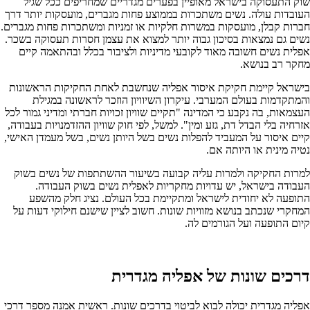
שוק התעסוקה בישראל מאופיין בפערים מגדריים שמחריפים ככל שגיל
העובדות עולה. נשים משתכרות בממוצע פחות מגברים, מועסקות יותר דרך
חברות קבלן, מועסקות במשרות חלקיות או זמניות ומשתכרות פחות מגברים.
נשים גם נמצאות בסיכון גבוה יותר למצוא את עצמן חסרות תעסוקה בשכר.
אפלית נשים חשובה מאוד לקובעי מדיניות ולציבור בכלל ובהתאמה קיים
מחקר רב בנושא.
בישראל קיימת חקיקת איסור אפליה שנחשבת לאחת החקיקות הראשונות
והמתקדמות בעולם המערבי. עיקרון השיוויון הוזכר לראשונה במגילת
העצמאות, בה נקבע כי המדינה "תקיים שוויון זכויות חברתי ומדיני גמור לכל
אזרחיה בלי הבדל דת, גזע ומין". למשל, לפי חוק שוויון ההזדמנויות בעבודה,
קיים איסור על המעביד להפלות נשים בשל היותן נשים, בשל מעמדן האישי,
נטיה מינית או היותה אם.
למרות החקיקה ולמרות עליה קבועה בשיעור ההשתתפות של נשים בשוק
העבודה בישראל, יש עדויות מחקריות לאפלית נשים בשוק העבודה.
התופעה לא יחודית לישראל ומתקיימת בכל העולם. נציג חלק מהשפע
המחקרי שנכתב בנושא מזוויות שונות. חשוב לציין שישנם חילוקי דעות על
קיום התופעה ועל הגורמים לה.
דרכים שונות של אפליה מגדרית
אפליה מגדרית יכולה לבוא לביטוי בדרכים שונות. ראשית אמנה מספר דרכי