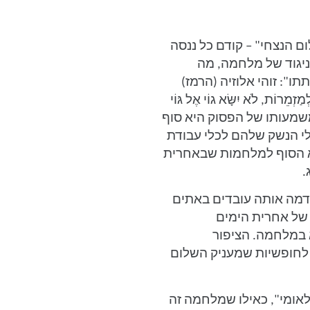
 הנצחי" – קודם כל ננסה
ניגוד של מלחמה, מה
": זוהי אלוזיה (הרמז)
זְמֵרוֹת, לֹא יִשָּׂא גוֹי אֶל גּוֹי
ֹא יִלְמְדוּ עוֹד מִלְחָמָה" (ישעיהו ב' 4). משמעותו של הפסוק היא סוף
לי הנשק שלהם לכלי עבודת
וא הסוף למלחמות שבאחרית
.
דמה אותה עובדים באתים
 של אחרית הימים
 במלחמה. הציפור
 לחופשיות שמעניק השלום
לאומי", כאילו שמלחמה זה