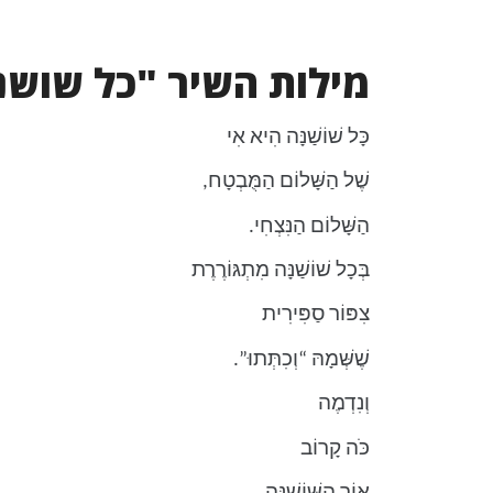
מילות השיר "כל שושנ
כָּל שׁוֹשַׁנָּה הִיא אִי
שֶׁל הַשָּׁלוֹם הַמֻּבְטָח,
הַשָּׁלוֹם הַנִּצְחִי.
בְּכָל שׁוֹשַׁנָּה מִתְגּוֹרֶרֶת
צִפּוֹר סַפִּירִית
שֶׁשְּׁמָהּ “וְכִתְּתוּ”.
וְנִדְמֶה
כֹּה קָרוֹב