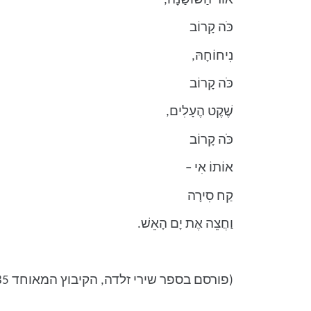
אוֹר הַשּׁוֹשַׁנָּה,
כֹּה קָרוֹב
נִיחוֹחָהּ,
כֹּה קָרוֹב
שֶׁקֶט הֶעָלִים,
כֹּה קָרוֹב
אוֹתוֹ אִי –
קַח סִירָה
וַחֲצֵה אֶת יָם הָאֵשׁ.
(פורסם בספר שירי זלדה, הקיבוץ המאוחד 1985)