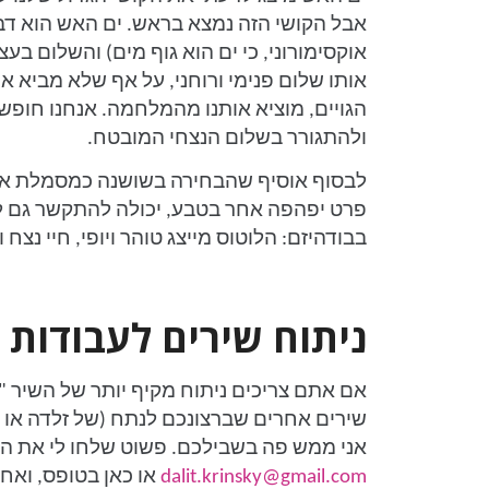
אבל הקושי הזה נמצא בראש. ים האש הוא דבר 
אוקסימורוני, כי ים הוא גוף מים) והשלום בע
אותו שלום פנימי ורוחני, על אף שלא מביא א
הגויים, מוציא אותנו מהמלחמה. אנחנו חופשי
ולהתגורר בשלום הנצחי המובטח.
לבסוף אוסיף שהבחירה בשושנה כמסמלת את 
פרט יפהפה אחר בטבע, יכולה להתקשר גם ל
בבודהיזם: הלוטוס מייצג טוהר ויופי, חיי נצח ו
ניתוח שירים לעבודות
אם אתם צריכים ניתוח מקיף יותר של השיר "
שירים אחרים שברצונכם לנתח (של זלדה או 
אני ממש פה בשבילכם. פשוט שלחו לי את השי
dalit.krinsky@gmail.com
או כאן בטופס, ואח