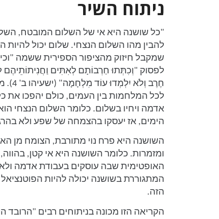
ניתוח השיר
"כל שושנה היא אי של השלום המובטח, השלום
להבין מהו השלום הנצחי. שלום יכול להיות ה
שמקבל חיזוק מהציפור הספירית ששמה "וכיתתו
לפסוק "וְכִתְּתוּ חַרְבוֹתָם לְאִתִּים וַחֲנִיתוֹתֵיהֶם לְמַ
חֶרֶב וְל
לכל המלחמות בין העמים, כולם יהפכו את כ
אדמה ויחיו בשלום. כלומר השלום הנצחי ה
הימים, אז יעסקו בהצמחה של שפע ולא בהרג
השושנה היא פרח נוי מתורבת, הצומח מן הא
ומזמרות. כלומר השושנה היא אי קטן, בהווה,
האופטימית שבה עוסקים בעבודת אדמה ולא
המתגוררת בשושנה יכולה להיות הפוטנציאל
הזה.
הקריאה הזו מכונה בניתוחים רבים "הרובד ה