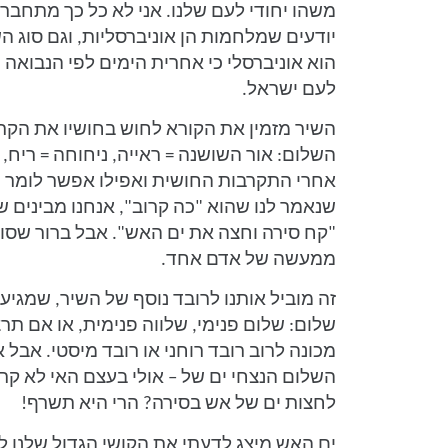
משהו יחודי לעם שלנו. אני לא כל כך מתחברת
יודעים שמלחמות הן אוניברסליות, וגם סוג 
הוא אוניברסלי כי אחרית הימים לפי הנבואה 
לעם ישראל.
השיר מזמין את הקורא לחוש בחושיו את הק
השלום: אור השושנה = ראייה, ניחוחה = ריח
אחרי התקרבות החושית ואפילו אפשר לומר ה
שנאמר לנו שהוא "כה קרוב", אנחנו מבינים ש
"קח סירה וחצה את ים האש". אבל ברור שסו
ממעשה של אדם אחד.
זה מוביל אותנו לרובד נוסף של השיר, שמג
שלום: שלום פנימי, שלווה פנימית, או אם תרצו
מכונה לרוב רובד רוחני או רובד מיסטי. אבל א
השלום הנצחי ים של – אולי בעצם האי לא קר
לחצות ים של אש בסירה? הרי היא תשרף!
ים האש מיצג לדעתי את הקושי הגדול שלנו ל