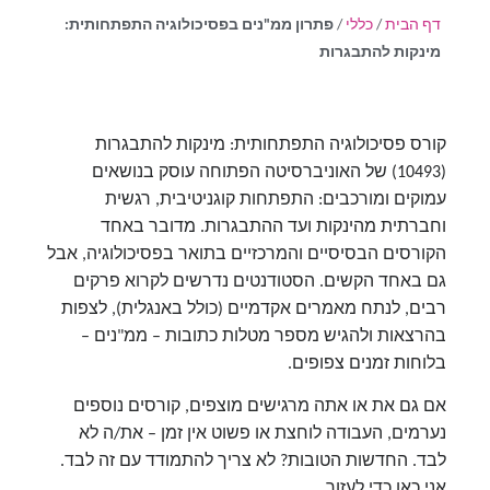
דף הבית
/
כללי
/
פתרון ממ"נים בפסיכולוגיה התפתחותית:
מינקות להתבגרות
קורס פסיכולוגיה התפתחותית: מינקות להתבגרות
(10493) של האוניברסיטה הפתוחה עוסק בנושאים
עמוקים ומורכבים: התפתחות קוגניטיבית, רגשית
וחברתית מהינקות ועד ההתבגרות. מדובר באחד
הקורסים הבסיסיים והמרכזיים בתואר בפסיכולוגיה, אבל
גם באחד הקשים. הסטודנטים נדרשים לקרוא פרקים
רבים, לנתח מאמרים אקדמיים (כולל באנגלית), לצפות
בהרצאות ולהגיש מספר מטלות כתובות – ממ"נים –
בלוחות זמנים צפופים.
אם גם את או אתה מרגישים מוצפים, קורסים נוספים
נערמים, העבודה לוחצת או פשוט אין זמן – את/ה לא
לבד. החדשות הטובות? לא צריך להתמודד עם זה לבד.
אני כאן כדי לעזור.