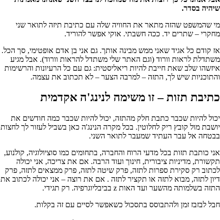
שיהיה בסדר.
מי שהמשפט שהזה מתאר את החוויה שלה עם כתיבת תיזה לתואר שני
מחקרי – שתרים יד. ככה חשבתי. אוקי אפשר להוריד.
אז קודם כל אגיד שאני ממש מבינה אותך. גם אני בן אדם אופטימי, סך הכל.
משתדלת לראות וורוד (וגם האתר שלי משתדל להראות וורוד). אבל מגיע
איזשהו שלב שאת חייבת להיות ריאליסטית: גם עם כל הרעיונות והרשימות
והתוכניות שיש לך, התזה – למרבה הצער – לא תכתוב את עצמה.
כתיבת תזות – זו משימה לנינג'ה אקדמית
יכול להיות שכבר כתבת חלק מהתזה, יכול להיות שכבר כמה חודשים את
יושבת מול קובץ ריק לחלוטין. בכל מקרה הנינג'ה כאן בשביל לעזור לך לחצות
בבטחה אל עבר העתיד שמעבר לתואר השני.
אני כותבת תזות בכל מדעי הרוח והחברה, בתחומים כמו סוציולוגיה, קולנוע,
תקשורת, מדיניות ציבורית, חינוך ועוד הרבה. אם את צריכה, אני יכולה
לכתוב רק סקירת ספרות לתזה, פרק שיטה לתזה, פרק ממצאים לתזה, פרק
דיון לתזה, מבוא לתזה או תקציר לתזה . אם את רוצה – אני יכולה לכתוב את
התזה בשלמותה מהשער ועד האות z בביבליוגרפיה. רק תגידי.
חבל לבזבז זמן ולהתבוסס בתסכול כשאפשר לסיים עם זה בקלות.