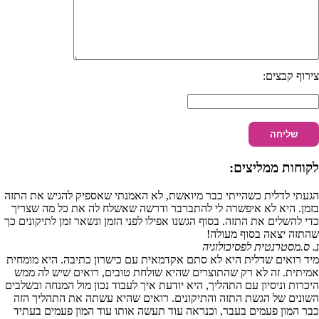
צירוף קבצים:
לקוחות ממליצים:
הגעתי לדלית כשהייתי כבר מיואשת, לא האמנתי שאספיק להגיש את התזה
בזמן. היא לא איפשרה לי להתברבר ודרשה שאשלח לה את כל מה שצריך
כדי להשלים את התזה. בסוף הגשנו אפילו לפני הזמן ונשאר זמן לתיקונים כך
שהתזה יצאה בסוף מעולה!
נ. ס.
מסטרנטית לפסיכולוגיה
מיד רואים שדלית היא לא סתם אקדמאית עם כישרון כתיבה. היא מומחית
אמיתית. זה לא רק שהתוצרים שהיא שולחת טובים, רואים שיש לה ממש
היכרות וניסיון עם התהליך, היא יודעת איך לעבוד נכון מול המנחה ובשלבים
השונים של הגשת התזה והתיקונים. רואים שהיא עשתה את התהליך הזה
כבר המון פעמים בעבר, וכנראה עוד תעשה אותו עוד המון פעמים בעתיד