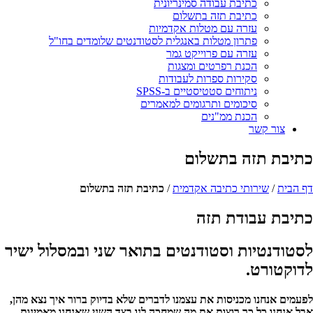
כתיבת עבודה סמינריונית
כתיבת תזה בתשלום
עזרה עם מטלות אקדמיות
פתרון מטלות באנגלית לסטודנטים שלומדים בחו"ל
עזרה עם פרוייקט גמר
הכנת רפרטים ומצגות
סקירות ספרות לעבודות
ניתוחים סטטיסטיים ב-SPSS
סיכומים ותרגומים למאמרים
הכנת ממ"נים
צור קשר
כתיבת
תזה בתשלום
דף הבית
/
שירותי כתיבה אקדמית
/
כתיבת תזה בתשלום
כתיבת עבודת תזה
לסטודנטיות וסטודנטים בתואר שני ובמסלול ישיר
לדוקטורט
.
לפעמים אנחנו מכניסות את עצמנו לדברים שלא בדיוק ברור איך נצא מהן,
אבל אנחנו כל כך רוצות את מה שמחכה לנו בצד השני שאנחנו מאמינות