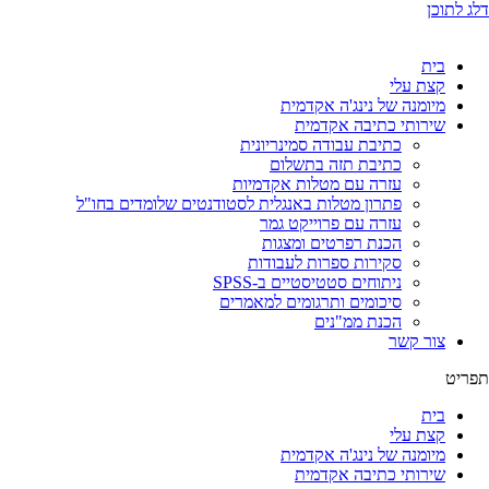
דלג לתוכן
בית
קצת עלי
מיומנה של נינג'ה אקדמית
שירותי כתיבה אקדמית
כתיבת עבודה סמינריונית
כתיבת תזה בתשלום
עזרה עם מטלות אקדמיות
פתרון מטלות באנגלית לסטודנטים שלומדים בחו"ל
עזרה עם פרוייקט גמר
הכנת רפרטים ומצגות
סקירות ספרות לעבודות
ניתוחים סטטיסטיים ב-SPSS
סיכומים ותרגומים למאמרים
הכנת ממ"נים
צור קשר
תפריט
בית
קצת עלי
מיומנה של נינג'ה אקדמית
שירותי כתיבה אקדמית