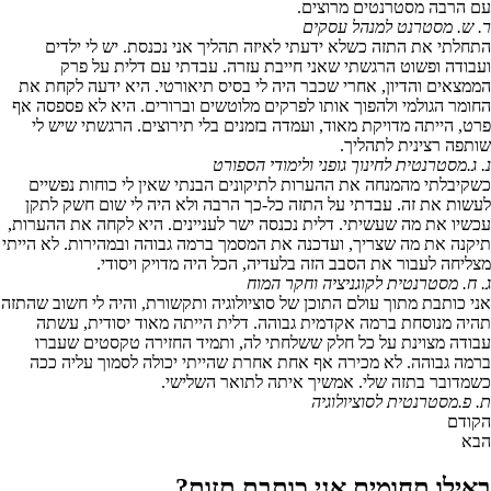
עם הרבה מסטרנטים מרוצים.
ר. ש.
מסטרנט למנהל עסקים
התחלתי את התזה כשלא ידעתי לאיזה תהליך אני נכנסת. יש לי ילדים
ועבודה ופשוט הרגשתי שאני חייבת עזרה. עבדתי עם דלית על פרק
הממצאים והדיון, אחרי שכבר היה לי בסיס תיאורטי. היא ידעה לקחת את
החומר הגולמי ולהפוך אותו לפרקים מלוטשים וברורים. היא לא פספסה אף
פרט, הייתה מדויקת מאוד, ועמדה בזמנים בלי תירוצים. הרגשתי שיש לי
שותפה רצינית לתהליך.
נ. ג.
מסטרנטית לחינוך גופני ולימודי הספורט
כשקיבלתי מהמנחה את ההערות לתיקונים הבנתי שאין לי כוחות נפשיים
לעשות את זה. עבדתי על התזה כל-כך הרבה ולא היה לי שום חשק לתקן
עכשיו את מה שעשיתי. דלית נכנסה ישר לעניינים. היא לקחה את ההערות,
תיקנה את מה שצריך, ועדכנה את המסמך ברמה גבוהה ובמהירות. לא הייתי
מצליחה לעבור את הסבב הזה בלעדיה, הכל היה מדויק ויסודי.
ג. ח.
מסטרנטית לקוגניציה וחקר המוח
אני כותבת מתוך עולם התוכן של סוציולוגיה ותקשורת, והיה לי חשוב שהתזה
תהיה מנוסחת ברמה אקדמית גבוהה. דלית הייתה מאוד יסודית, עשתה
עבודה מצוינת על כל חלק ששלחתי לה, ותמיד החזירה טקסטים שעברו
ברמה גבוהה. לא מכירה אף אחת אחרת שהייתי יכולה לסמוך עליה ככה
כשמדובר בתזה שלי. אמשיך איתה לתואר השלישי.
ת. פ.
מסטרנטית לסוציולוגיה
הקודם
הבא
באילו תחומים אני כותבת תזות?