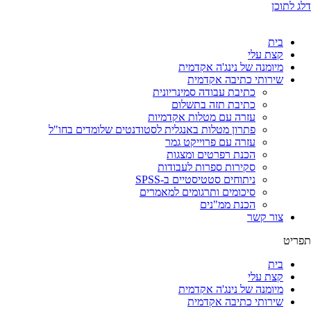
דלג לתוכן
בית
קצת עלי
מיומנה של נינג'ה אקדמית
שירותי כתיבה אקדמית
כתיבת עבודה סמינריונית
כתיבת תזה בתשלום
עזרה עם מטלות אקדמיות
פתרון מטלות באנגלית לסטודנטים שלומדים בחו"ל
עזרה עם פרוייקט גמר
הכנת רפרטים ומצגות
סקירות ספרות לעבודות
ניתוחים סטטיסטיים ב-SPSS
סיכומים ותרגומים למאמרים
הכנת ממ"נים
צור קשר
תפריט
בית
קצת עלי
מיומנה של נינג'ה אקדמית
שירותי כתיבה אקדמית