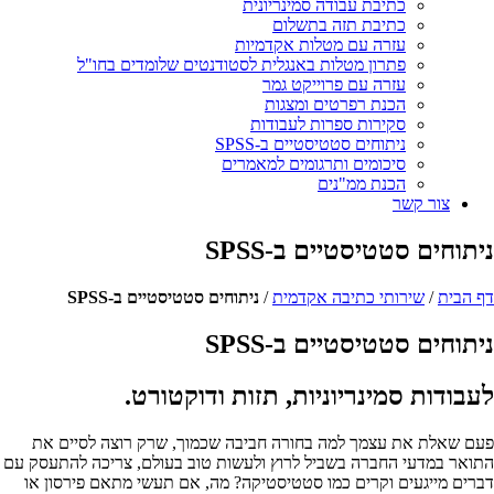
כתיבת עבודה סמינריונית
כתיבת תזה בתשלום
עזרה עם מטלות אקדמיות
פתרון מטלות באנגלית לסטודנטים שלומדים בחו"ל
עזרה עם פרוייקט גמר
הכנת רפרטים ומצגות
סקירות ספרות לעבודות
ניתוחים סטטיסטיים ב-SPSS
סיכומים ותרגומים למאמרים
הכנת ממ"נים
צור קשר
ניתוחים סטטיסטיים
ב-SPSS
דף הבית
/
שירותי כתיבה אקדמית
/
ניתוחים סטטיסטיים ב-SPSS
ניתוחים סטטיסטיים ב-SPSS
לעבודות סמינריוניות, תזות ודוקטורט
.
פעם שאלת את עצמך למה בחורה חביבה שכמוך, שרק רוצה לסיים את
התואר במדעי החברה בשביל לרוץ ולעשות טוב בעולם, צריכה להתעסק עם
דברים מייגעים וקרים כמו סטטיסטיקה? מה, אם תעשי מתאם פירסון או