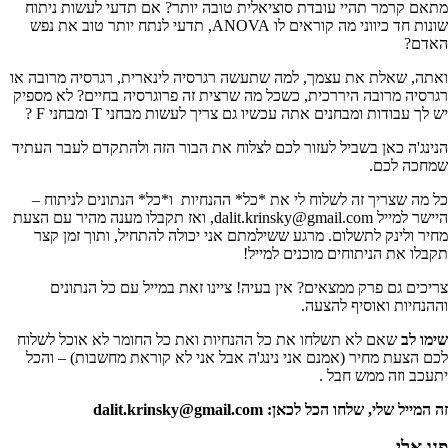
מתאם קרמר תהיי עובדת סוציאלית טובה יותר? אם תדעי לעשות ניתוח
שונות חד כיווני מה קוראים לו ANOVA, תדעי לנתח יותר טוב את נפש
האדם?
ואתה, שאלת את עצמך, למה שתעשה רגרסיה לינארית, רגרסיה מרובה או
רגרסיה מרובה היררכית, כשכל מה שרצית זה פרוגרסיה בחיים? לא מספיק
יש לך עבודות ומבחנים אתה עכשיו גם צריך לעשות מבחני T ומבחני F ?
הנינג'ה כאן בשביל לעזור לכם לצלוח את הבור הזה ולהתקדם לעבר העתיד
שמחכה לכם.
כל מה שצריך זה לשלוח לי את *כל* ההנחיות ו*כל* הנתונים לניתוח –
היישר למייל dalit.krinsky@gmail.com, ואז תקבלו מענה מהיר עם הצעת
מחיר ולינק לתשלום. מרגע ששילמתם אני יכולה להתחיל, ותוך זמן קצר
תקבלו את הניתוחים מוכנים למייל!
צריכים גם פרק ממצאים? אין בעיה! ציינו זאת במייל עם כל הנתונים
וההנחיות ואוסיף להצעה.
שימו לב
שאם לא תשלחו את כל ההנחיות ואת כל החומר לא אוכל לשלוח
לכם הצעת מחיר (אמנם אני נינג'ה אבל אני לא קוראת מחשבות) – והכל
יתעכב וזה ממש חבל .
זה המייל שלי, שלחו הכל לכאן: dalit.krinsky@gmail.com
פנו אלי