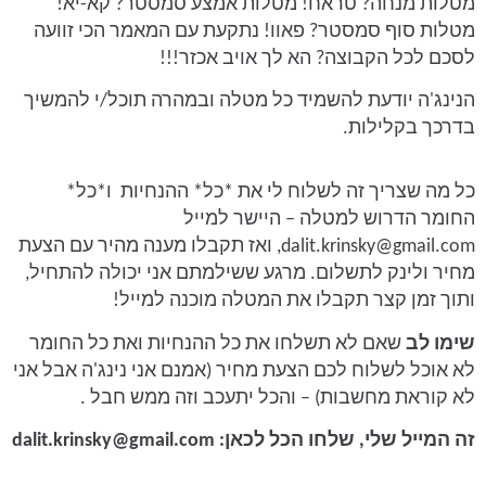
מטלות מנחה? טראח! מטלות אמצע סמסטר? קא-יא!
מטלות סוף סמסטר? פאוו! נתקעת עם המאמר הכי זוועה
לסכם לכל הקבוצה? הא לך אויב אכזר!!!
הנינג'ה יודעת להשמיד כל מטלה ובמהרה תוכל/י להמשיך
בדרכך בקלילות.
כל מה שצריך זה לשלוח לי את *כל* ההנחיות ו*כל*
החומר הדרוש למטלה – היישר למייל
dalit.krinsky@gmail.com, ואז תקבלו מענה מהיר עם הצעת
מחיר ולינק לתשלום. מרגע ששילמתם אני יכולה להתחיל,
ותוך זמן קצר תקבלו את המטלה מוכנה למייל!
שימו לב
שאם לא תשלחו את כל ההנחיות ואת כל החומר
לא אוכל לשלוח לכם הצעת מחיר (אמנם אני נינג'ה אבל אני
לא קוראת מחשבות) – והכל יתעכב וזה ממש חבל .
זה המייל שלי, שלחו הכל לכאן: dalit.krinsky@gmail.com