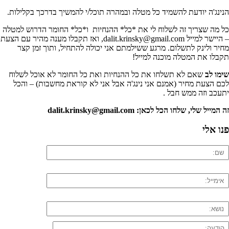
הנינג'ה יודעת להשמיד כל מטלה ובמהרה תוכל/י להמשיך בדרכך בקלילות.
כל מה שצריך זה לשלוח לי את *כל* ההנחיות ו*כל* החומר הדרוש למטלה
– היישר למייל dalit.krinsky@gmail.com, ואז תקבלו מענה מהיר עם הצעת
מחיר ולינק לתשלום. מרגע ששילמתם אני יכולה להתחיל, ותוך זמן קצר
תקבלו את המטלה מוכנה למייל!
שימו לב
שאם לא תשלחו את כל ההנחיות ואת כל החומר לא אוכל לשלוח
לכם הצעת מחיר (אמנם אני נינג'ה אבל אני לא קוראת מחשבות) – והכל
יתעכב וזה ממש חבל .
זה המייל שלי, שלחו הכל לכאן: dalit.krinsky@gmail.com
פנו אלי