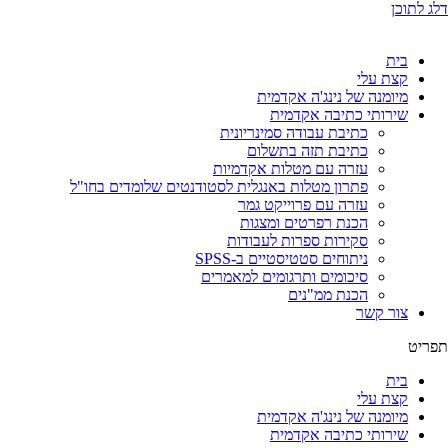
דלג לתוכן
בית
קצת עלי
מיומנה של נינג'ה אקדמית
שירותי כתיבה אקדמית
כתיבת עבודה סמינריונית
כתיבת תזה בתשלום
עזרה עם מטלות אקדמיות
פתרון מטלות באנגלית לסטודנטים שלומדים בחו"ל
עזרה עם פרוייקט גמר
הכנת רפרטים ומצגות
סקירות ספרות לעבודות
ניתוחים סטטיסטיים ב-SPSS
סיכומים ותרגומים למאמרים
הכנת ממ"נים
צור קשר
תפריט
בית
קצת עלי
מיומנה של נינג'ה אקדמית
שירותי כתיבה אקדמית