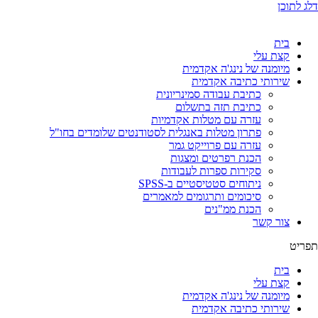
דלג לתוכן
בית
קצת עלי
מיומנה של נינג'ה אקדמית
שירותי כתיבה אקדמית
כתיבת עבודה סמינריונית
כתיבת תזה בתשלום
עזרה עם מטלות אקדמיות
פתרון מטלות באנגלית לסטודנטים שלומדים בחו"ל
עזרה עם פרוייקט גמר
הכנת רפרטים ומצגות
סקירות ספרות לעבודות
ניתוחים סטטיסטיים ב-SPSS
סיכומים ותרגומים למאמרים
הכנת ממ"נים
צור קשר
תפריט
בית
קצת עלי
מיומנה של נינג'ה אקדמית
שירותי כתיבה אקדמית