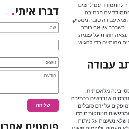
.
רך להתמודד עם לחצים
דברו איתי
להתמודד עם הכתיבה
שסומכים על כך שה-AI יוכל להוציא עבודה טובה מספיק,
– כשכבר אין אף כותב
התוצאה חוזרת על עצמה:
ם מהותיים כדי להגיש
ש כש-AI כותב עבודה
י בינה מלאכותית,
טנדרטים שנדרשים בכתיבה
ופקים על ידם סובלים
רגישות מנותקות זו מזו,
שלא נשענות על ניתוח
פוסטים אחרונ
א מעמיק, ולעיתים פשוט