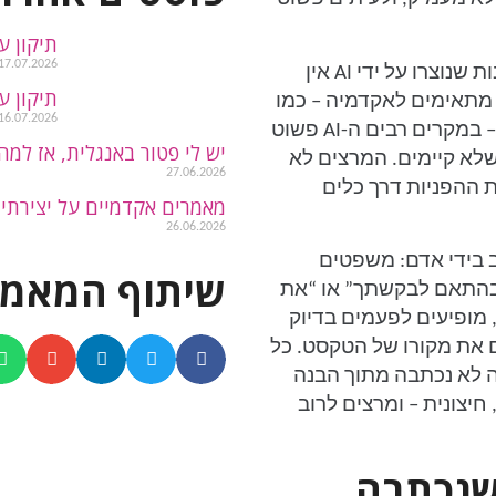
תיקון ע
17.07.2026
בעיה חמורה נוספת היא הפניות. בעבודות רבות שנוצרו על ידי AI אין
תיקון ע
 מתאימים לאקדמיה – כמו
16.07.2026
בלוגים, אתרי חדשות, או פורומים. גרוע מזה – במקרים רבים ה-AI פשוט
יש לי פטור באנגלית, אז למה 
לא קיימים. המרצים לא
27.06.2026
 ההפניות דרך כלים
מאמרים אקדמיים על יצירתיו
26.06.2026
 בידי אדם: משפטים
שיתוף המאמר
“בהתאם לבקשתך” או “את
 מופיעים לפעמים בדיוק
 את מקורו של הטקסט. כל
דה לא נכתבה מתוך הבנה
חיצונית – ומרצים לרוב
שנכתבה