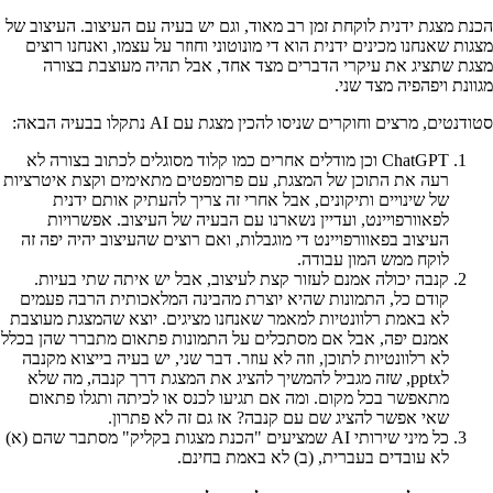
הכנת מצגת ידנית לוקחת זמן רב מאוד, וגם יש בעיה עם העיצוב. העיצוב של
מצגות שאנחנו מכינים ידנית הוא די מונוטוני וחוזר על עצמו, ואנחנו רוצים
מצגת שתציג את עיקרי הדברים מצד אחד, אבל תהיה מעוצבת בצורה
מגוונת ויפהפיה מצד שני.
סטודנטים, מרצים וחוקרים שניסו להכין מצגת עם AI נתקלו בבעיה הבאה:
ChatGPT וכן מודלים אחרים כמו קלוד מסוגלים לכתוב בצורה לא
רעה את התוכן של המצגת, עם פרומפטים מתאימים וקצת איטרציות
של שינויים ותיקונים, אבל אחרי זה צריך להעתיק אותם ידנית
לפאוורפויינט, ועדיין נשארנו עם הבעיה של העיצוב. אפשרויות
העיצוב בפאוורפויינט די מוגבלות, ואם רוצים שהעיצוב יהיה יפה זה
לוקח ממש המון עבודה.
קנבה יכולה אמנם לעזור קצת לעיצוב, אבל יש איתה שתי בעיות.
קודם כל, התמונות שהיא יוצרת מהבינה המלאכותית הרבה פעמים
לא באמת רלוונטיות למאמר שאנחנו מציגים. יוצא שהמצגת מעוצבת
אמנם יפה, אבל אם מסתכלים על התמונות פתאום מתברר שהן בכלל
לא רלוונטיות לתוכן, וזה לא עוזר. דבר שני, יש בעיה בייצוא מקנבה
לpptx, שזה מגביל להמשיך להציג את המצגת דרך קנבה, מה שלא
מתאפשר בכל מקום. ומה אם תגיעו לכנס או לכיתה ותגלו פתאום
שאי אפשר להציג שם עם קנבה? אז גם זה לא פתרון.
כל מיני שירותי AI שמציעים "הכנת מצגות בקליק" מסתבר שהם (א)
לא עובדים בעברית, (ב) לא באמת בחינם.