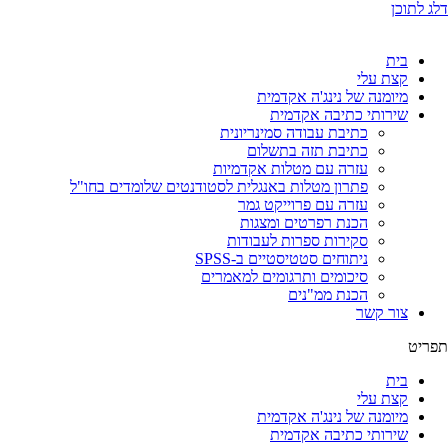
דלג לתוכן
בית
קצת עלי
מיומנה של נינג'ה אקדמית
שירותי כתיבה אקדמית
כתיבת עבודה סמינריונית
כתיבת תזה בתשלום
עזרה עם מטלות אקדמיות
פתרון מטלות באנגלית לסטודנטים שלומדים בחו"ל
עזרה עם פרוייקט גמר
הכנת רפרטים ומצגות
סקירות ספרות לעבודות
ניתוחים סטטיסטיים ב-SPSS
סיכומים ותרגומים למאמרים
הכנת ממ"נים
צור קשר
תפריט
בית
קצת עלי
מיומנה של נינג'ה אקדמית
שירותי כתיבה אקדמית