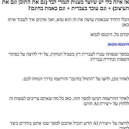
אז איזה כלי יש שיוצר מצגות לגמרי לבד (גם את התוכן וגם את
העיצוב) + וגם עובד בעברית + וגם באמת בחינם?
הכלי היחיד שבאמת עושה את זה הוא גמא, ואני אדגים איך לעבוד איתו
כאן:
קודם כל, היכנסו לגמא:
היכנסו מכאן
במסך שנפתח עברו לעברית רק בשביל הנוחות, על ידי לחיצה על כפתור
השפות ובחירת עברית:
לאחר מכן, לחצו על "התחל בחינם" והירשמו בדרך הנוחה לכם.
לאחר ההרשמה תגיעו למסך הזה, כאן כל מה שאתם צריכים לעשות זה
ללחוץ על +יצירת AI חדש:
לחיצה על +יצירת AI חדש תוביל אתכם למסך שבו אתם בוחרים כיצד
ליצור: