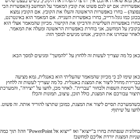
כאן גמא שואלת אתכם איך תרצו להעלות את הקובץ, כשיש בעצם שלוש
אפשרויות: אם יש לכם פשוט את קובץ המאמר על המחשב (האפשרות הכי
נפוצה) – בחרו באפשרות הראשונה והעלו את הקובץ. אם הקובץ נמצא
בכונן כמו גוגל-דרייב, בחרו באפשרות השנייה. אם המאמר הוא באינטרנט,
בחרו באפשרות השלישית והדביקו את הקישור. מכיוון שהמאמר אצלי הוא
בקובץ על המחשב, אני בוחרת באפשרות הראשונה ומעלה את המאמר.
לאחר שבחרנו את הקובץ, אנחנו מגיעים למסך הזה:
כאן כל מה שצריך לעשות זה ללחוץ על "להמשך" ומגיעים למסך הבא:
כאן שימו לב כי מכיוון שהמאמר שהעליתי הוא באנגלית, גמא מציעה
כברירת מחדל ליצור את המצגת באנגלית. כל מה שצריך לעשות זה ללחוץ
על רשימת השפות ולבחור "עברית". לאחר מכן, לחצו על "יצירה", והמערכת
תיצור עבורכם את המצגת, כולל תוכן, עיצוב, תמונות והכל!
כשהמערכת תסיים ליצור את המצגת, כמובן שתרצו להוריד אותה. זה פשוט.
לחצו על שיתוף:
בחלונית שנפתחת בחרו ב"ייצוא" ואז "ייצוא אל PowerPoint" וזהו! תוך כמה
שניות המצגת יורדת אליכם למחשב!