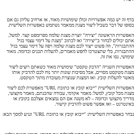
בדף זה יש כמה אפשרויות וכולן שימושיות מאוד, אז ארחיב עליהן גם אם
בסופו של דבר בשביל ליצור מצגת ממאמר נשתמש באפשרות השלישית.
האפשרות הראשונה "יצירה" יוצרת מצגת שלמה מפרומפט קצר. למשל,
אתם יכולים לבחור ב"יצירה" ואז לכתוב "מצגת על דימוי עצמי בגיל
ההתבגרות", וזה פשוט ייצור לכם מצגת שלמה ויפה על דימוי עצמי בגיל
ההתבגרות, בלי שתצטרכו לחפש מאמרים, להעלות תכנים וכדומה. מאוד
שימושי, נסו את זה.
האפשרות השנייה "הדבק טקסט" שימושית מאוד כשאתם רוצים ליצור
מצגת מטקסט מסויים, אבל מסיבות שונות יותר נוח לכם להדביק אותו
מאשר להעלות קובץ. ואז המצגת שנוצרת מעובדת מתוך הטקסט.
האפשרות השלישית "ייבוא קובץ או כתובת URL" מאפשרת לכם ליצור
מצגת מכל קובץ, למשל: מאמר אקדמי, עבודה שהכנתם, מאמר מקצועי,
מדריך מקצועי וכדומה – לא משנה אם הם נמצאים אצלכם בקובץ או
באינטרנט – ואז אפשר פשוט להדביק קישור.
נבחר באפשרות השלישית: "ייבוא קובץ או כתובת URL" ונגיע למסך הבא: