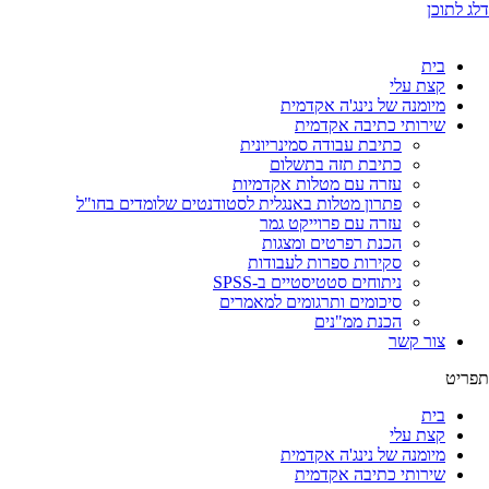
דלג לתוכן
בית
קצת עלי
מיומנה של נינג'ה אקדמית
שירותי כתיבה אקדמית
כתיבת עבודה סמינריונית
כתיבת תזה בתשלום
עזרה עם מטלות אקדמיות
פתרון מטלות באנגלית לסטודנטים שלומדים בחו"ל
עזרה עם פרוייקט גמר
הכנת רפרטים ומצגות
סקירות ספרות לעבודות
ניתוחים סטטיסטיים ב-SPSS
סיכומים ותרגומים למאמרים
הכנת ממ"נים
צור קשר
תפריט
בית
קצת עלי
מיומנה של נינג'ה אקדמית
שירותי כתיבה אקדמית