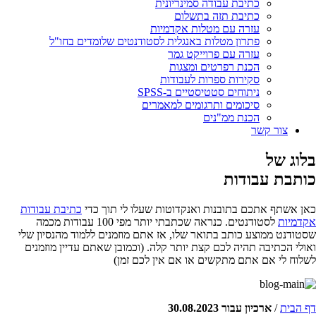
כתיבת עבודה סמינריונית
כתיבת תזה בתשלום
עזרה עם מטלות אקדמיות
פתרון מטלות באנגלית לסטודנטים שלומדים בחו"ל
עזרה עם פרוייקט גמר
הכנת רפרטים ומצגות
סקירות ספרות לעבודות
ניתוחים סטטיסטיים ב-SPSS
סיכומים ותרגומים למאמרים
הכנת ממ"נים
צור קשר
בלוג של
כותבת עבודות
כאן אשתף אתכם בתובנות ואנקדוטות שעלו לי תוך כדי
כתיבת עבודות
אקדמיות
לסטודנטים. כנראה שכתבתי יותר מפי 100 עבודות מכמה
שסטודנט ממוצע כותב בתואר שלו, אז אתם מוזמנים ללמוד מהנסיון שלי
ואולי הכתיבה תהיה לכם קצת יותר קלה. (וכמובן שאתם עדיין מוזמנים
לשלוח לי אם אתם מתקשים או אם אין לכם זמן)
דף הבית
/
ארכיון עבור 30.08.2023