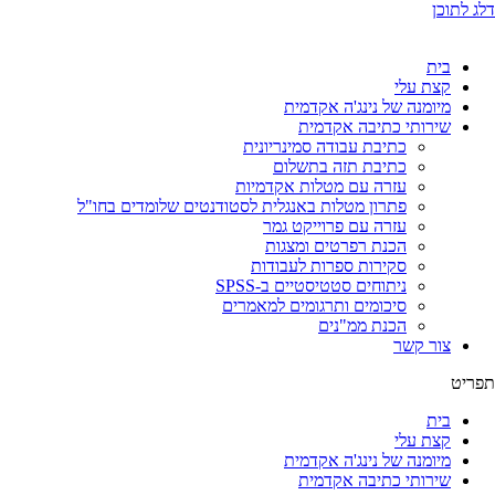
דלג לתוכן
בית
קצת עלי
מיומנה של נינג'ה אקדמית
שירותי כתיבה אקדמית
כתיבת עבודה סמינריונית
כתיבת תזה בתשלום
עזרה עם מטלות אקדמיות
פתרון מטלות באנגלית לסטודנטים שלומדים בחו"ל
עזרה עם פרוייקט גמר
הכנת רפרטים ומצגות
סקירות ספרות לעבודות
ניתוחים סטטיסטיים ב-SPSS
סיכומים ותרגומים למאמרים
הכנת ממ"נים
צור קשר
תפריט
בית
קצת עלי
מיומנה של נינג'ה אקדמית
שירותי כתיבה אקדמית