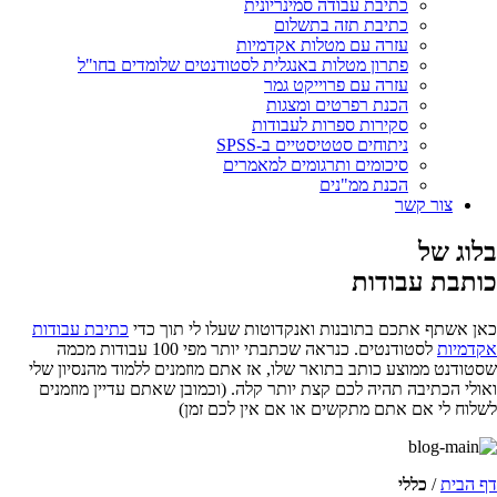
כתיבת עבודה סמינריונית
כתיבת תזה בתשלום
עזרה עם מטלות אקדמיות
פתרון מטלות באנגלית לסטודנטים שלומדים בחו"ל
עזרה עם פרוייקט גמר
הכנת רפרטים ומצגות
סקירות ספרות לעבודות
ניתוחים סטטיסטיים ב-SPSS
סיכומים ותרגומים למאמרים
הכנת ממ"נים
צור קשר
בלוג של
כותבת עבודות
כאן אשתף אתכם בתובנות ואנקדוטות שעלו לי תוך כדי
כתיבת עבודות
אקדמיות
לסטודנטים. כנראה שכתבתי יותר מפי 100 עבודות מכמה
שסטודנט ממוצע כותב בתואר שלו, אז אתם מוזמנים ללמוד מהנסיון שלי
ואולי הכתיבה תהיה לכם קצת יותר קלה. (וכמובן שאתם עדיין מוזמנים
לשלוח לי אם אתם מתקשים או אם אין לכם זמן)
דף הבית
/
כללי