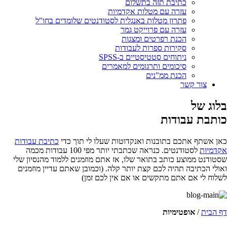
כתיבת תזה בתשלום
עזרה עם מטלות אקדמיות
פתרון מטלות באנגלית לסטודנטים שלומדים בחו"ל
עזרה עם פרוייקט גמר
הכנת רפרטים ומצגות
סקירות ספרות לעבודות
ניתוחים סטטיסטיים ב-SPSS
סיכומים ותרגומים למאמרים
הכנת ממ"נים
צור קשר
בלוג של
כותבת עבודות
כאן אשתף אתכם בתובנות ואנקדוטות שעלו לי תוך כדי
כתיבת עבודות
אקדמיות
לסטודנטים. כנראה שכתבתי יותר מפי 100 עבודות מכמה
שסטודנט ממוצע כותב בתואר שלו, אז אתם מוזמנים ללמוד מהנסיון שלי
ואולי הכתיבה תהיה לכם קצת יותר קלה. (וכמובן שאתם עדיין מוזמנים
לשלוח לי אם אתם מתקשים או אם אין לכם זמן)
דף הבית
/
אופטימיות