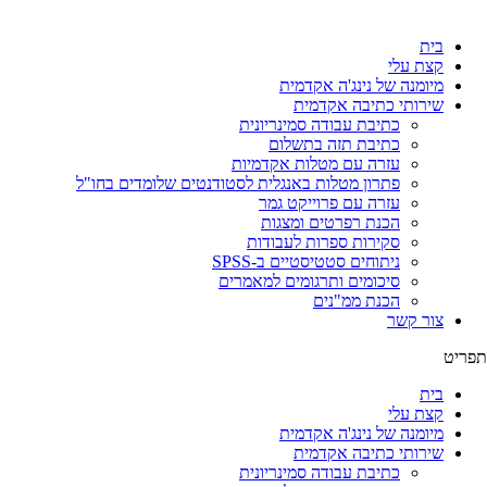
לג
תוכן
בית
קצת עלי
מיומנה של נינג'ה אקדמית
שירותי כתיבה אקדמית
כתיבת עבודה סמינריונית
כתיבת תזה בתשלום
עזרה עם מטלות אקדמיות
פתרון מטלות באנגלית לסטודנטים שלומדים בחו"ל
עזרה עם פרוייקט גמר
הכנת רפרטים ומצגות
סקירות ספרות לעבודות
ניתוחים סטטיסטיים ב-SPSS
סיכומים ותרגומים למאמרים
הכנת ממ"נים
צור קשר
תפריט
בית
קצת עלי
מיומנה של נינג'ה אקדמית
שירותי כתיבה אקדמית
כתיבת עבודה סמינריונית