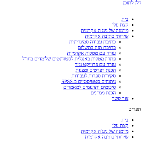
דלג לתוכן
בית
קצת עלי
מיומנה של נינג'ה אקדמית
שירותי כתיבה אקדמית
כתיבת עבודה סמינריונית
כתיבת תזה בתשלום
עזרה עם מטלות אקדמיות
פתרון מטלות באנגלית לסטודנטים שלומדים בחו"ל
עזרה עם פרוייקט גמר
הכנת רפרטים ומצגות
סקירות ספרות לעבודות
ניתוחים סטטיסטיים ב-SPSS
סיכומים ותרגומים למאמרים
הכנת ממ"נים
צור קשר
תפריט
בית
קצת עלי
מיומנה של נינג'ה אקדמית
שירותי כתיבה אקדמית