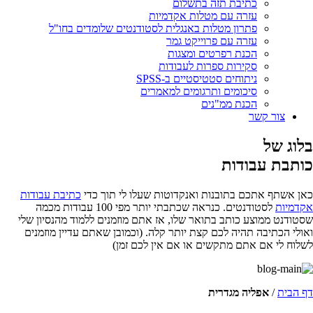
כתיבת תזה בתשלום
עזרה עם מטלות אקדמיות
פתרון מטלות באנגלית לסטודנטים שלומדים בחו"ל
עזרה עם פרוייקט גמר
הכנת רפרטים ומצגות
סקירות ספרות לעבודות
ניתוחים סטטיסטיים ב-SPSS
סיכומים ותרגומים למאמרים
הכנת ממ"נים
צור קשר
בלוג של
כותבת עבודות
כאן אשתף אתכם בתובנות ואנקדוטות שעלו לי תוך כדי
כתיבת עבודות
אקדמיות
לסטודנטים. כנראה שכתבתי יותר מפי 100 עבודות מכמה
שסטודנט ממוצע כותב בתואר שלו, אז אתם מוזמנים ללמוד מהנסיון שלי
ואולי הכתיבה תהיה לכם קצת יותר קלה. (וכמובן שאתם עדיין מוזמנים
לשלוח לי אם אתם מתקשים או אם אין לכם זמן)
דף הבית
/
אפליה מגדרית