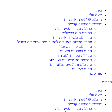
לג
תוכן
בית
קצת עלי
מיומנה של נינג'ה אקדמית
שירותי כתיבה אקדמית
כתיבת עבודה סמינריונית
כתיבת תזה בתשלום
עזרה עם מטלות אקדמיות
פתרון מטלות באנגלית לסטודנטים שלומדים בחו"ל
עזרה עם פרוייקט גמר
הכנת רפרטים ומצגות
סקירות ספרות לעבודות
ניתוחים סטטיסטיים ב-SPSS
סיכומים ותרגומים למאמרים
הכנת ממ"נים
צור קשר
תפריט
בית
קצת עלי
מיומנה של נינג'ה אקדמית
שירותי כתיבה אקדמית
כתיבת עבודה סמינריונית