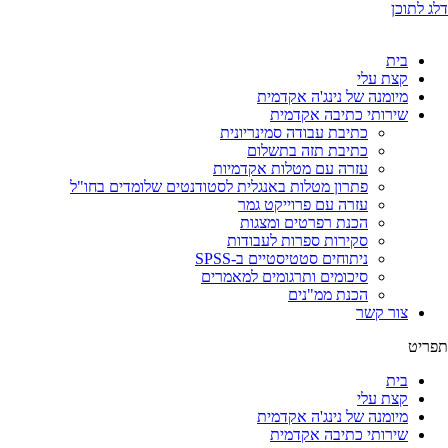
דלג לתוכן
בית
קצת עלי
מיומנה של נינג'ה אקדמית
שירותי כתיבה אקדמית
כתיבת עבודה סמינריונית
כתיבת תזה בתשלום
עזרה עם מטלות אקדמיות
פתרון מטלות באנגלית לסטודנטים שלומדים בחו"ל
עזרה עם פרוייקט גמר
הכנת רפרטים ומצגות
סקירות ספרות לעבודות
ניתוחים סטטיסטיים ב-SPSS
סיכומים ותרגומים למאמרים
הכנת ממ"נים
צור קשר
תפריט
בית
קצת עלי
מיומנה של נינג'ה אקדמית
שירותי כתיבה אקדמית