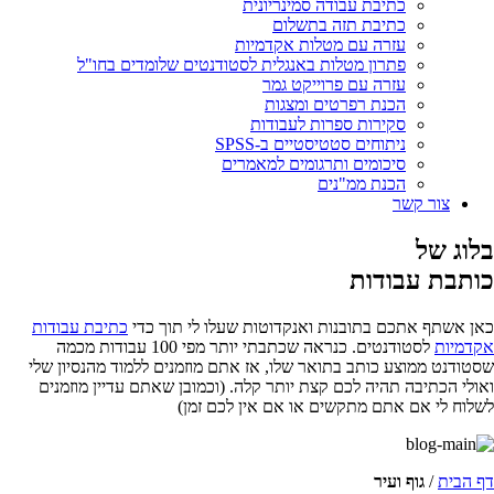
כתיבת עבודה סמינריונית
כתיבת תזה בתשלום
עזרה עם מטלות אקדמיות
פתרון מטלות באנגלית לסטודנטים שלומדים בחו"ל
עזרה עם פרוייקט גמר
הכנת רפרטים ומצגות
סקירות ספרות לעבודות
ניתוחים סטטיסטיים ב-SPSS
סיכומים ותרגומים למאמרים
הכנת ממ"נים
צור קשר
בלוג של
כותבת עבודות
כאן אשתף אתכם בתובנות ואנקדוטות שעלו לי תוך כדי
כתיבת עבודות
אקדמיות
לסטודנטים. כנראה שכתבתי יותר מפי 100 עבודות מכמה
שסטודנט ממוצע כותב בתואר שלו, אז אתם מוזמנים ללמוד מהנסיון שלי
ואולי הכתיבה תהיה לכם קצת יותר קלה. (וכמובן שאתם עדיין מוזמנים
לשלוח לי אם אתם מתקשים או אם אין לכם זמן)
דף הבית
/
גוף ועיר