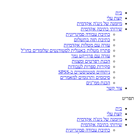
לג
תוכן
בית
קצת עלי
מיומנה של נינג'ה אקדמית
שירותי כתיבה אקדמית
כתיבת עבודה סמינריונית
כתיבת תזה בתשלום
עזרה עם מטלות אקדמיות
פתרון מטלות באנגלית לסטודנטים שלומדים בחו"ל
עזרה עם פרוייקט גמר
הכנת רפרטים ומצגות
סקירות ספרות לעבודות
ניתוחים סטטיסטיים ב-SPSS
סיכומים ותרגומים למאמרים
הכנת ממ"נים
צור קשר
תפריט
בית
קצת עלי
מיומנה של נינג'ה אקדמית
שירותי כתיבה אקדמית
כתיבת עבודה סמינריונית