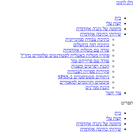
דלג לתוכן
בית
קצת עלי
מיומנה של נינג'ה אקדמית
שירותי כתיבה אקדמית
כתיבת עבודה סמינריונית
כתיבת תזה בתשלום
עזרה עם מטלות אקדמיות
פתרון מטלות באנגלית לסטודנטים שלומדים בחו"ל
עזרה עם פרוייקט גמר
הכנת רפרטים ומצגות
סקירות ספרות לעבודות
ניתוחים סטטיסטיים ב-SPSS
סיכומים ותרגומים למאמרים
הכנת ממ"נים
צור קשר
תפריט
בית
קצת עלי
מיומנה של נינג'ה אקדמית
שירותי כתיבה אקדמית