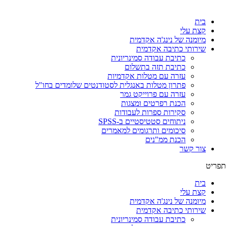
לג
תוכן
בית
קצת עלי
מיומנה של נינג'ה אקדמית
שירותי כתיבה אקדמית
כתיבת עבודה סמינריונית
כתיבת תזה בתשלום
עזרה עם מטלות אקדמיות
פתרון מטלות באנגלית לסטודנטים שלומדים בחו"ל
עזרה עם פרוייקט גמר
הכנת רפרטים ומצגות
סקירות ספרות לעבודות
ניתוחים סטטיסטיים ב-SPSS
סיכומים ותרגומים למאמרים
הכנת ממ"נים
צור קשר
תפריט
בית
קצת עלי
מיומנה של נינג'ה אקדמית
שירותי כתיבה אקדמית
כתיבת עבודה סמינריונית