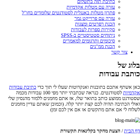
כתיבת תזה בתשלום
עזרה עם מטלות אקדמיות
פתרון מטלות באנגלית לסטודנטים שלומדים בחו"ל
עזרה עם פרוייקט גמר
הכנת רפרטים ומצגות
סקירות ספרות לעבודות
ניתוחים סטטיסטיים ב-SPSS
סיכומים ותרגומים למאמרים
הכנת ממ"נים
צור קשר
בלוג של
כותבת עבודות
כאן אשתף אתכם בתובנות ואנקדוטות שעלו לי תוך כדי
כתיבת עבודות
אקדמיות
לסטודנטים. כנראה שכתבתי יותר מפי 100 עבודות מכמה
שסטודנט ממוצע כותב בתואר שלו, אז אתם מוזמנים ללמוד מהנסיון שלי
ואולי הכתיבה תהיה לכם קצת יותר קלה. (וכמובן שאתם עדיין מוזמנים
לשלוח לי אם אתם מתקשים או אם אין לכם זמן)
דף הבית
/
הצעת מחקר בקלינאות תקשורת