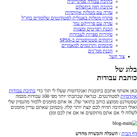
כתיבת עבודה סמינריונית
כתיבת תזה בתשלום
עזרה עם מטלות אקדמיות
פתרון מטלות באנגלית לסטודנטים שלומדים בחו"ל
עזרה עם פרוייקט גמר
הכנת רפרטים ומצגות
סקירות ספרות לעבודות
ניתוחים סטטיסטיים ב-SPSS
סיכומים ותרגומים למאמרים
הכנת ממ"נים
צור קשר
בלוג של
כותבת עבודות
כאן אשתף אתכם בתובנות ואנקדוטות שעלו לי תוך כדי
כתיבת עבודות
אקדמיות
לסטודנטים. כנראה שכתבתי יותר מפי 100 עבודות מכמה
שסטודנט ממוצע כותב בתואר שלו, אז אתם מוזמנים ללמוד מהנסיון שלי
ואולי הכתיבה תהיה לכם קצת יותר קלה. (וכמובן שאתם עדיין מוזמנים
לשלוח לי אם אתם מתקשים או אם אין לכם זמן)
דף הבית
/
השכלה והכשרה מחדש