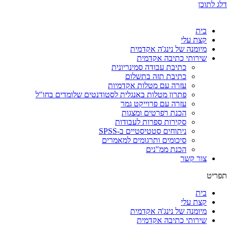
דלג לתוכן
בית
קצת עלי
מיומנה של נינג'ה אקדמית
שירותי כתיבה אקדמית
כתיבת עבודה סמינריונית
כתיבת תזה בתשלום
עזרה עם מטלות אקדמיות
פתרון מטלות באנגלית לסטודנטים שלומדים בחו"ל
עזרה עם פרוייקט גמר
הכנת רפרטים ומצגות
סקירות ספרות לעבודות
ניתוחים סטטיסטיים ב-SPSS
סיכומים ותרגומים למאמרים
הכנת ממ"נים
צור קשר
תפריט
בית
קצת עלי
מיומנה של נינג'ה אקדמית
שירותי כתיבה אקדמית