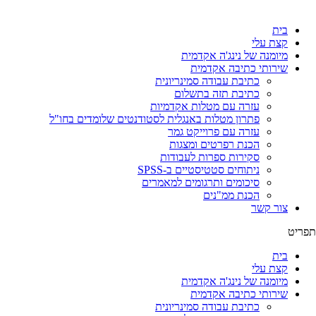
לג
תוכן
בית
קצת עלי
מיומנה של נינג'ה אקדמית
שירותי כתיבה אקדמית
כתיבת עבודה סמינריונית
כתיבת תזה בתשלום
עזרה עם מטלות אקדמיות
פתרון מטלות באנגלית לסטודנטים שלומדים בחו"ל
עזרה עם פרוייקט גמר
הכנת רפרטים ומצגות
סקירות ספרות לעבודות
ניתוחים סטטיסטיים ב-SPSS
סיכומים ותרגומים למאמרים
הכנת ממ"נים
צור קשר
תפריט
בית
קצת עלי
מיומנה של נינג'ה אקדמית
שירותי כתיבה אקדמית
כתיבת עבודה סמינריונית