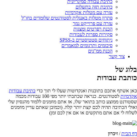
כתיבת עבודה סמינריונית
כתיבת תזה בתשלום
עזרה עם מטלות אקדמיות
פתרון מטלות באנגלית לסטודנטים שלומדים בחו"ל
עזרה עם פרוייקט גמר
הכנת רפרטים ומצגות
סקירות ספרות לעבודות
ניתוחים סטטיסטיים ב-SPSS
סיכומים ותרגומים למאמרים
הכנת ממ"נים
צור קשר
בלוג של
כותבת עבודות
כאן אשתף אתכם בתובנות ואנקדוטות שעלו לי תוך כדי
כתיבת עבודות
אקדמיות
לסטודנטים. כנראה שכתבתי יותר מפי 100 עבודות מכמה
שסטודנט ממוצע כותב בתואר שלו, אז אתם מוזמנים ללמוד מהנסיון שלי
ואולי הכתיבה תהיה לכם קצת יותר קלה. (וכמובן שאתם עדיין מוזמנים
לשלוח לי אם אתם מתקשים או אם אין לכם זמן)
דף הבית
/
זיכרון