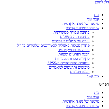
דלג לתוכן
בית
קצת עלי
מיומנה של נינג'ה אקדמית
שירותי כתיבה אקדמית
כתיבת עבודה סמינריונית
כתיבת תזה בתשלום
עזרה עם מטלות אקדמיות
פתרון מטלות באנגלית לסטודנטים שלומדים בחו"ל
עזרה עם פרוייקט גמר
הכנת רפרטים ומצגות
סקירות ספרות לעבודות
ניתוחים סטטיסטיים ב-SPSS
סיכומים ותרגומים למאמרים
הכנת ממ"נים
צור קשר
תפריט
בית
קצת עלי
מיומנה של נינג'ה אקדמית
שירותי כתיבה אקדמית