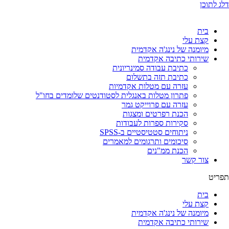
דלג לתוכן
בית
קצת עלי
מיומנה של נינג'ה אקדמית
שירותי כתיבה אקדמית
כתיבת עבודה סמינריונית
כתיבת תזה בתשלום
עזרה עם מטלות אקדמיות
פתרון מטלות באנגלית לסטודנטים שלומדים בחו"ל
עזרה עם פרוייקט גמר
הכנת רפרטים ומצגות
סקירות ספרות לעבודות
ניתוחים סטטיסטיים ב-SPSS
סיכומים ותרגומים למאמרים
הכנת ממ"נים
צור קשר
תפריט
בית
קצת עלי
מיומנה של נינג'ה אקדמית
שירותי כתיבה אקדמית