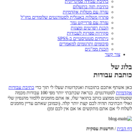
כתיבת עבודה סמינריונית
כתיבת תזה בתשלום
עזרה עם מטלות אקדמיות
פתרון מטלות באנגלית לסטודנטים שלומדים בחו"ל
עזרה עם פרוייקט גמר
הכנת רפרטים ומצגות
סקירות ספרות לעבודות
ניתוחים סטטיסטיים ב-SPSS
סיכומים ותרגומים למאמרים
הכנת ממ"נים
צור קשר
בלוג של
כותבת עבודות
כאן אשתף אתכם בתובנות ואנקדוטות שעלו לי תוך כדי
כתיבת עבודות
אקדמיות
לסטודנטים. כנראה שכתבתי יותר מפי 100 עבודות מכמה
שסטודנט ממוצע כותב בתואר שלו, אז אתם מוזמנים ללמוד מהנסיון שלי
ואולי הכתיבה תהיה לכם קצת יותר קלה. (וכמובן שאתם עדיין מוזמנים
לשלוח לי אם אתם מתקשים או אם אין לכם זמן)
דף הבית
/
חדשנות עסקית