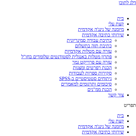
דלג לתוכן
בית
קצת עלי
מיומנה של נינג'ה אקדמית
שירותי כתיבה אקדמית
כתיבת עבודה סמינריונית
כתיבת תזה בתשלום
עזרה עם מטלות אקדמיות
פתרון מטלות באנגלית לסטודנטים שלומדים בחו"ל
עזרה עם פרוייקט גמר
הכנת רפרטים ומצגות
סקירות ספרות לעבודות
ניתוחים סטטיסטיים ב-SPSS
סיכומים ותרגומים למאמרים
הכנת ממ"נים
צור קשר
תפריט
בית
קצת עלי
מיומנה של נינג'ה אקדמית
שירותי כתיבה אקדמית