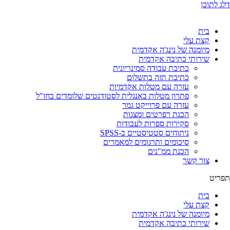
דלג לתוכן
בית
קצת עלי
מיומנה של נינג'ה אקדמית
שירותי כתיבה אקדמית
כתיבת עבודה סמינריונית
כתיבת תזה בתשלום
עזרה עם מטלות אקדמיות
פתרון מטלות באנגלית לסטודנטים שלומדים בחו"ל
עזרה עם פרוייקט גמר
הכנת רפרטים ומצגות
סקירות ספרות לעבודות
ניתוחים סטטיסטיים ב-SPSS
סיכומים ותרגומים למאמרים
הכנת ממ"נים
צור קשר
תפריט
בית
קצת עלי
מיומנה של נינג'ה אקדמית
שירותי כתיבה אקדמית