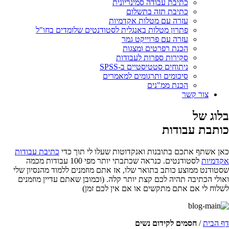
כתיבת עבודה סמינריונית
כתיבת תזה בתשלום
עזרה עם מטלות אקדמיות
פתרון מטלות באנגלית לסטודנטים שלומדים בחו"ל
עזרה עם פרוייקט גמר
הכנת רפרטים ומצגות
סקירות ספרות לעבודות
ניתוחים סטטיסטיים ב-SPSS
סיכומים ותרגומים למאמרים
הכנת ממ"נים
צור קשר
בלוג של
כותבת עבודות
כאן אשתף אתכם בתובנות ואנקדוטות שעלו לי תוך כדי
כתיבת עבודות
אקדמיות
לסטודנטים. כנראה שכתבתי יותר מפי 100 עבודות מכמה
שסטודנט ממוצע כותב בתואר שלו, אז אתם מוזמנים ללמוד מהנסיון שלי
ואולי הכתיבה תהיה לכם קצת יותר קלה. (וכמובן שאתם עדיין מוזמנים
לשלוח לי אם אתם מתקשים או אם אין לכם זמן)
דף הבית
/
חסמים לקידום נשים