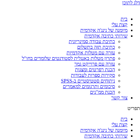
דלג לתוכן
בית
קצת עלי
מיומנה של נינג'ה אקדמית
שירותי כתיבה אקדמית
כתיבת עבודה סמינריונית
כתיבת תזה בתשלום
עזרה עם מטלות אקדמיות
פתרון מטלות באנגלית לסטודנטים שלומדים בחו"ל
עזרה עם פרוייקט גמר
הכנת רפרטים ומצגות
סקירות ספרות לעבודות
ניתוחים סטטיסטיים ב-SPSS
סיכומים ותרגומים למאמרים
הכנת ממ"נים
צור קשר
תפריט
בית
קצת עלי
מיומנה של נינג'ה אקדמית
שירותי כתיבה אקדמית