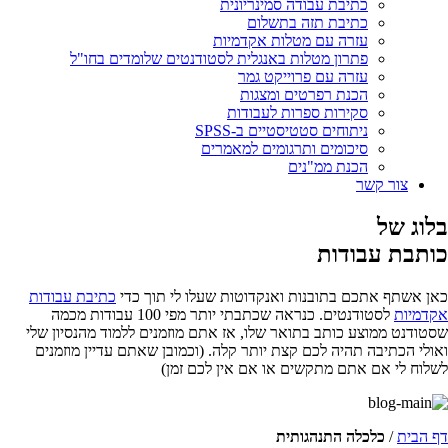
כתיבת עבודה סמינריונית
כתיבת תזה בתשלום
עזרה עם מטלות אקדמיות
פתרון מטלות באנגלית לסטודנטים שלומדים בחו"ל
עזרה עם פרוייקט גמר
הכנת רפרטים ומצגות
סקירות ספרות לעבודות
ניתוחים סטטיסטיים ב-SPSS
סיכומים ותרגומים למאמרים
הכנת ממ"נים
צור קשר
בלוג של
כותבת עבודות
כאן אשתף אתכם בתובנות ואנקדוטות שעלו לי תוך כדי
כתיבת עבודות
אקדמיות
לסטודנטים. כנראה שכתבתי יותר מפי 100 עבודות מכמה
שסטודנט ממוצע כותב בתואר שלו, אז אתם מוזמנים ללמוד מהנסיון שלי
ואולי הכתיבה תהיה לכם קצת יותר קלה. (וכמובן שאתם עדיין מוזמנים
לשלוח לי אם אתם מתקשים או אם אין לכם זמן)
דף הבית
/
כלכלה התנהגותית