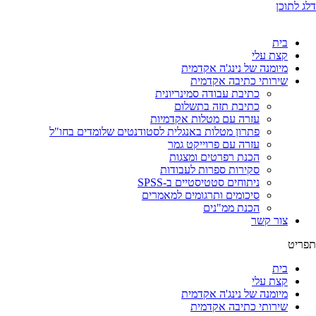
דלג לתוכן
בית
קצת עלי
מיומנה של נינג'ה אקדמית
שירותי כתיבה אקדמית
כתיבת עבודה סמינריונית
כתיבת תזה בתשלום
עזרה עם מטלות אקדמיות
פתרון מטלות באנגלית לסטודנטים שלומדים בחו"ל
עזרה עם פרוייקט גמר
הכנת רפרטים ומצגות
סקירות ספרות לעבודות
ניתוחים סטטיסטיים ב-SPSS
סיכומים ותרגומים למאמרים
הכנת ממ"נים
צור קשר
תפריט
בית
קצת עלי
מיומנה של נינג'ה אקדמית
שירותי כתיבה אקדמית