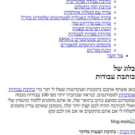
כתיבת עבודה סמינריונית
כתיבת תזה בתשלום
עזרה עם מטלות אקדמיות
פתרון מטלות באנגלית לסטודנטים שלומדים בחו"ל
עזרה עם פרוייקט גמר
הכנת רפרטים ומצגות
סקירות ספרות לעבודות
ניתוחים סטטיסטיים ב-SPSS
סיכומים ותרגומים למאמרים
הכנת ממ"נים
צור קשר
בלוג של
כותבת עבודות
כאן אשתף אתכם בתובנות ואנקדוטות שעלו לי תוך כדי
כתיבת עבודות
אקדמיות
לסטודנטים. כנראה שכתבתי יותר מפי 100 עבודות מכמה
שסטודנט ממוצע כותב בתואר שלו, אז אתם מוזמנים ללמוד מהנסיון שלי
ואולי הכתיבה תהיה לכם קצת יותר קלה. (וכמובן שאתם עדיין מוזמנים
לשלוח לי אם אתם מתקשים או אם אין לכם זמן)
דף הבית
/
כתיבת הצעות מחקר