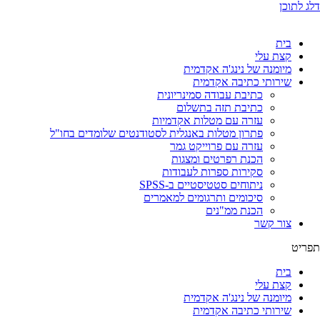
דלג לתוכן
בית
קצת עלי
מיומנה של נינג'ה אקדמית
שירותי כתיבה אקדמית
כתיבת עבודה סמינריונית
כתיבת תזה בתשלום
עזרה עם מטלות אקדמיות
פתרון מטלות באנגלית לסטודנטים שלומדים בחו"ל
עזרה עם פרוייקט גמר
הכנת רפרטים ומצגות
סקירות ספרות לעבודות
ניתוחים סטטיסטיים ב-SPSS
סיכומים ותרגומים למאמרים
הכנת ממ"נים
צור קשר
תפריט
בית
קצת עלי
מיומנה של נינג'ה אקדמית
שירותי כתיבה אקדמית