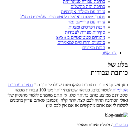
כתיבת עבודה סמינריונית
כתיבת תזה בתשלום
עזרה עם מטלות אקדמיות
פתרון מטלות באנגלית לסטודנטים שלומדים בחו"ל
עזרה עם פרוייקט גמר
הכנת רפרטים ומצגות
סקירות ספרות לעבודות
ניתוחים סטטיסטיים ב-SPSS
סיכומים ותרגומים למאמרים
הכנת ממ"נים
צור קשר
בלוג של
כותבת עבודות
כאן אשתף אתכם בתובנות ואנקדוטות שעלו לי תוך כדי
כתיבת עבודות
אקדמיות
לסטודנטים. כנראה שכתבתי יותר מפי 100 עבודות מכמה
שסטודנט ממוצע כותב בתואר שלו, אז אתם מוזמנים ללמוד מהנסיון שלי
ואולי הכתיבה תהיה לכם קצת יותר קלה. (וכמובן שאתם עדיין מוזמנים
לשלוח לי אם אתם מתקשים או אם אין לכם זמן)
דף הבית
/
מטלת סיכום מאמר