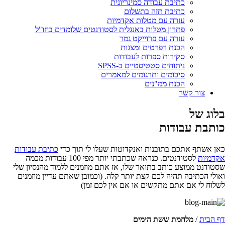
כתיבת עבודה סמינריונית
כתיבת תזה בתשלום
עזרה עם מטלות אקדמיות
פתרון מטלות באנגלית לסטודנטים שלומדים בחו"ל
עזרה עם פרוייקט גמר
הכנת רפרטים ומצגות
סקירות ספרות לעבודות
ניתוחים סטטיסטיים ב-SPSS
סיכומים ותרגומים למאמרים
הכנת ממ"נים
צור קשר
בלוג של
כותבת עבודות
כאן אשתף אתכם בתובנות ואנקדוטות שעלו לי תוך כדי
כתיבת עבודות
אקדמיות
לסטודנטים. כנראה שכתבתי יותר מפי 100 עבודות מכמה
שסטודנט ממוצע כותב בתואר שלו, אז אתם מוזמנים ללמוד מהנסיון שלי
ואולי הכתיבה תהיה לכם קצת יותר קלה. (וכמובן שאתם עדיין מוזמנים
לשלוח לי אם אתם מתקשים או אם אין לכם זמן)
דף הבית
/
מלחמת ששת הימים