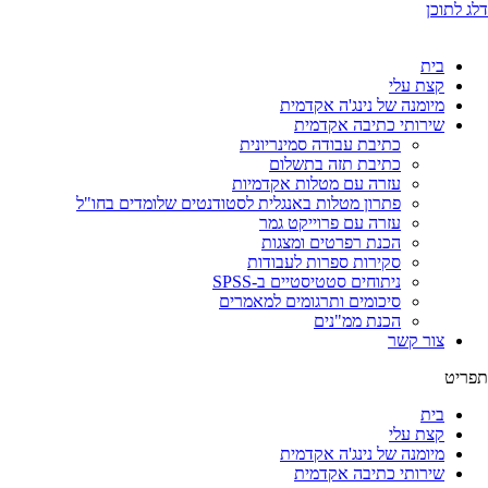
דלג לתוכן
בית
קצת עלי
מיומנה של נינג'ה אקדמית
שירותי כתיבה אקדמית
כתיבת עבודה סמינריונית
כתיבת תזה בתשלום
עזרה עם מטלות אקדמיות
פתרון מטלות באנגלית לסטודנטים שלומדים בחו"ל
עזרה עם פרוייקט גמר
הכנת רפרטים ומצגות
סקירות ספרות לעבודות
ניתוחים סטטיסטיים ב-SPSS
סיכומים ותרגומים למאמרים
הכנת ממ"נים
צור קשר
תפריט
בית
קצת עלי
מיומנה של נינג'ה אקדמית
שירותי כתיבה אקדמית