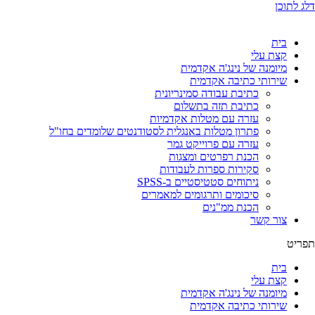
דלג לתוכן
בית
קצת עלי
מיומנה של נינג'ה אקדמית
שירותי כתיבה אקדמית
כתיבת עבודה סמינריונית
כתיבת תזה בתשלום
עזרה עם מטלות אקדמיות
פתרון מטלות באנגלית לסטודנטים שלומדים בחו"ל
עזרה עם פרוייקט גמר
הכנת רפרטים ומצגות
סקירות ספרות לעבודות
ניתוחים סטטיסטיים ב-SPSS
סיכומים ותרגומים למאמרים
הכנת ממ"נים
צור קשר
תפריט
בית
קצת עלי
מיומנה של נינג'ה אקדמית
שירותי כתיבה אקדמית