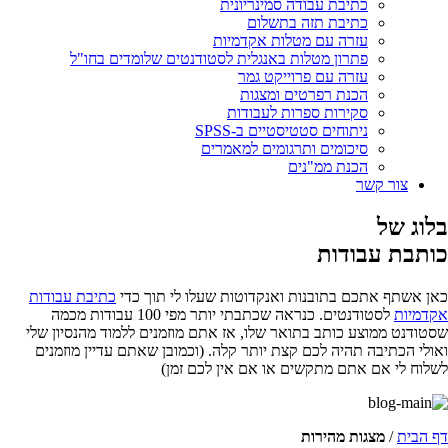
כתיבת עבודה סמינריונית
כתיבת תזה בתשלום
עזרה עם מטלות אקדמיות
פתרון מטלות באנגלית לסטודנטים שלומדים בחו"ל
עזרה עם פרוייקט גמר
הכנת רפרטים ומצגות
סקירות ספרות לעבודות
ניתוחים סטטיסטיים ב-SPSS
סיכומים ותרגומים למאמרים
הכנת ממ"נים
צור קשר
בלוג של
כותבת עבודות
כאן אשתף אתכם בתובנות ואנקדוטות שעלו לי תוך כדי
כתיבת עבודות
אקדמיות
לסטודנטים. כנראה שכתבתי יותר מפי 100 עבודות מכמה
שסטודנט ממוצע כותב בתואר שלו, אז אתם מוזמנים ללמוד מהנסיון שלי
ואולי הכתיבה תהיה לכם קצת יותר קלה. (וכמובן שאתם עדיין מוזמנים
לשלוח לי אם אתם מתקשים או אם אין לכם זמן)
דף הבית
/
מצגות מהירות