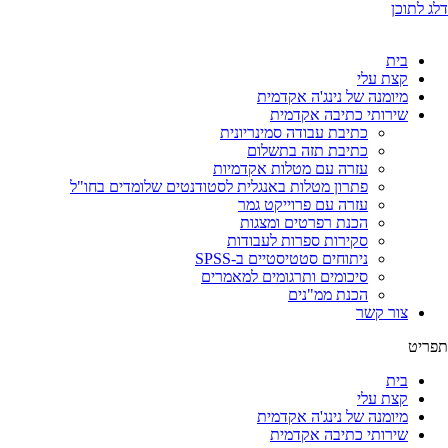
דלג לתוכן
בית
קצת עלי
מיומנה של נינג'ה אקדמית
שירותי כתיבה אקדמית
כתיבת עבודה סמינריונית
כתיבת תזה בתשלום
עזרה עם מטלות אקדמיות
פתרון מטלות באנגלית לסטודנטים שלומדים בחו"ל
עזרה עם פרוייקט גמר
הכנת רפרטים ומצגות
סקירות ספרות לעבודות
ניתוחים סטטיסטיים ב-SPSS
סיכומים ותרגומים למאמרים
הכנת ממ"נים
צור קשר
תפריט
בית
קצת עלי
מיומנה של נינג'ה אקדמית
שירותי כתיבה אקדמית