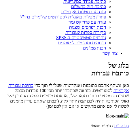
כתיבת עבודה סמינריונית
כתיבת תזה בתשלום
עזרה עם מטלות אקדמיות
פתרון מטלות באנגלית לסטודנטים שלומדים בחו"ל
עזרה עם פרוייקט גמר
הכנת רפרטים ומצגות
סקירות ספרות לעבודות
ניתוחים סטטיסטיים ב-SPSS
סיכומים ותרגומים למאמרים
הכנת ממ"נים
צור קשר
בלוג של
כותבת עבודות
כאן אשתף אתכם בתובנות ואנקדוטות שעלו לי תוך כדי
כתיבת עבודות
אקדמיות
לסטודנטים. כנראה שכתבתי יותר מפי 100 עבודות מכמה
שסטודנט ממוצע כותב בתואר שלו, אז אתם מוזמנים ללמוד מהנסיון שלי
ואולי הכתיבה תהיה לכם קצת יותר קלה. (וכמובן שאתם עדיין מוזמנים
לשלוח לי אם אתם מתקשים או אם אין לכם זמן)
דף הבית
/
ניתוח תמטי