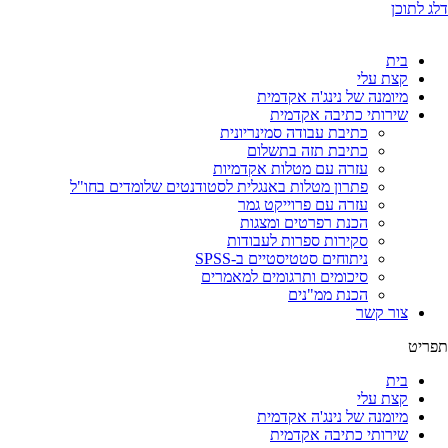
דלג לתוכן
בית
קצת עלי
מיומנה של נינג'ה אקדמית
שירותי כתיבה אקדמית
כתיבת עבודה סמינריונית
כתיבת תזה בתשלום
עזרה עם מטלות אקדמיות
פתרון מטלות באנגלית לסטודנטים שלומדים בחו"ל
עזרה עם פרוייקט גמר
הכנת רפרטים ומצגות
סקירות ספרות לעבודות
ניתוחים סטטיסטיים ב-SPSS
סיכומים ותרגומים למאמרים
הכנת ממ"נים
צור קשר
תפריט
בית
קצת עלי
מיומנה של נינג'ה אקדמית
שירותי כתיבה אקדמית