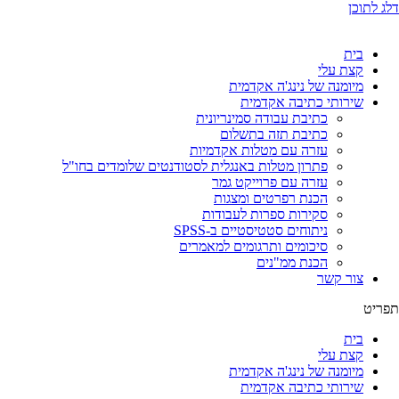
דלג לתוכן
בית
קצת עלי
מיומנה של נינג'ה אקדמית
שירותי כתיבה אקדמית
כתיבת עבודה סמינריונית
כתיבת תזה בתשלום
עזרה עם מטלות אקדמיות
פתרון מטלות באנגלית לסטודנטים שלומדים בחו"ל
עזרה עם פרוייקט גמר
הכנת רפרטים ומצגות
סקירות ספרות לעבודות
ניתוחים סטטיסטיים ב-SPSS
סיכומים ותרגומים למאמרים
הכנת ממ"נים
צור קשר
תפריט
בית
קצת עלי
מיומנה של נינג'ה אקדמית
שירותי כתיבה אקדמית