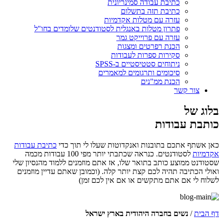
כתיבת עבודה סמינריונית
כתיבת תזה בתשלום
עזרה עם מטלות אקדמיות
פתרון מטלות באנגלית לסטודנטים שלומדים בחו"ל
עזרה עם פרוייקט גמר
הכנת רפרטים ומצגות
סקירות ספרות לעבודות
ניתוחים סטטיסטיים ב-SPSS
סיכומים ותרגומים למאמרים
הכנת ממ"נים
צור קשר
בלוג של
כותבת עבודות
כאן אשתף אתכם בתובנות ואנקדוטות שעלו לי תוך כדי
כתיבת עבודות
אקדמיות
לסטודנטים. כנראה שכתבתי יותר מפי 100 עבודות מכמה
שסטודנט ממוצע כותב בתואר שלו, אז אתם מוזמנים ללמוד מהנסיון שלי
ואולי הכתיבה תהיה לכם קצת יותר קלה. (וכמובן שאתם עדיין מוזמנים
לשלוח לי אם אתם מתקשים או אם אין לכם זמן)
דף הבית
/
נשים בחברה היהודית בארץ ישראל