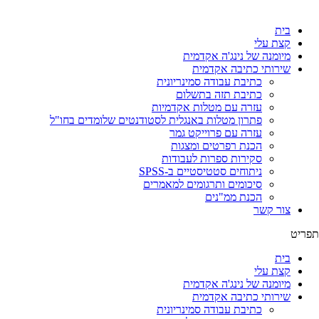
לג
תוכן
בית
קצת עלי
מיומנה של נינג'ה אקדמית
שירותי כתיבה אקדמית
כתיבת עבודה סמינריונית
כתיבת תזה בתשלום
עזרה עם מטלות אקדמיות
פתרון מטלות באנגלית לסטודנטים שלומדים בחו"ל
עזרה עם פרוייקט גמר
הכנת רפרטים ומצגות
סקירות ספרות לעבודות
ניתוחים סטטיסטיים ב-SPSS
סיכומים ותרגומים למאמרים
הכנת ממ"נים
צור קשר
תפריט
בית
קצת עלי
מיומנה של נינג'ה אקדמית
שירותי כתיבה אקדמית
כתיבת עבודה סמינריונית