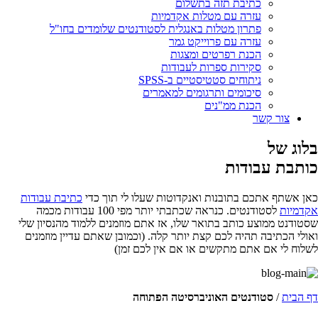
כתיבת תזה בתשלום
עזרה עם מטלות אקדמיות
פתרון מטלות באנגלית לסטודנטים שלומדים בחו"ל
עזרה עם פרוייקט גמר
הכנת רפרטים ומצגות
סקירות ספרות לעבודות
ניתוחים סטטיסטיים ב-SPSS
סיכומים ותרגומים למאמרים
הכנת ממ"נים
צור קשר
בלוג של
כותבת עבודות
כאן אשתף אתכם בתובנות ואנקדוטות שעלו לי תוך כדי
כתיבת עבודות
אקדמיות
לסטודנטים. כנראה שכתבתי יותר מפי 100 עבודות מכמה
שסטודנט ממוצע כותב בתואר שלו, אז אתם מוזמנים ללמוד מהנסיון שלי
ואולי הכתיבה תהיה לכם קצת יותר קלה. (וכמובן שאתם עדיין מוזמנים
לשלוח לי אם אתם מתקשים או אם אין לכם זמן)
דף הבית
/
סטודנטים האוניברסיטה הפתוחה