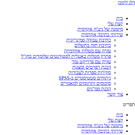
דלג לתוכן
בית
קצת עלי
מיומנה של נינג'ה אקדמית
שירותי כתיבה אקדמית
כתיבת עבודה סמינריונית
כתיבת תזה בתשלום
עזרה עם מטלות אקדמיות
פתרון מטלות באנגלית לסטודנטים שלומדים בחו"ל
עזרה עם פרוייקט גמר
הכנת רפרטים ומצגות
סקירות ספרות לעבודות
ניתוחים סטטיסטיים ב-SPSS
סיכומים ותרגומים למאמרים
הכנת ממ"נים
צור קשר
תפריט
בית
קצת עלי
מיומנה של נינג'ה אקדמית
שירותי כתיבה אקדמית