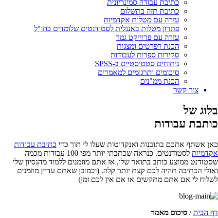
כתיבת עבודה סמינריונית
כתיבת תזה בתשלום
עזרה עם מטלות אקדמיות
פתרון מטלות באנגלית לסטודנטים שלומדים בחו"ל
עזרה עם פרוייקט גמר
הכנת רפרטים ומצגות
סקירות ספרות לעבודות
ניתוחים סטטיסטיים ב-SPSS
סיכומים ותרגומים למאמרים
הכנת ממ"נים
צור קשר
בלוג של
כותבת עבודות
כאן אשתף אתכם בתובנות ואנקדוטות שעלו לי תוך כדי
כתיבת עבודות
אקדמיות
לסטודנטים. כנראה שכתבתי יותר מפי 100 עבודות מכמה
שסטודנט ממוצע כותב בתואר שלו, אז אתם מוזמנים ללמוד מהנסיון שלי
ואולי הכתיבה תהיה לכם קצת יותר קלה. (וכמובן שאתם עדיין מוזמנים
לשלוח לי אם אתם מתקשים או אם אין לכם זמן)
דף הבית
/
סיכום מאמר