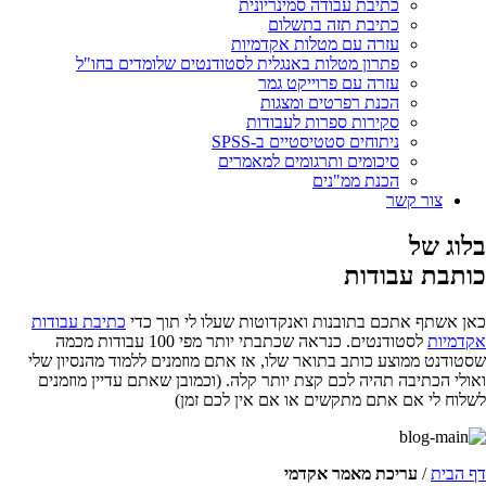
כתיבת עבודה סמינריונית
כתיבת תזה בתשלום
עזרה עם מטלות אקדמיות
פתרון מטלות באנגלית לסטודנטים שלומדים בחו"ל
עזרה עם פרוייקט גמר
הכנת רפרטים ומצגות
סקירות ספרות לעבודות
ניתוחים סטטיסטיים ב-SPSS
סיכומים ותרגומים למאמרים
הכנת ממ"נים
צור קשר
בלוג של
כותבת עבודות
כאן אשתף אתכם בתובנות ואנקדוטות שעלו לי תוך כדי
כתיבת עבודות
אקדמיות
לסטודנטים. כנראה שכתבתי יותר מפי 100 עבודות מכמה
שסטודנט ממוצע כותב בתואר שלו, אז אתם מוזמנים ללמוד מהנסיון שלי
ואולי הכתיבה תהיה לכם קצת יותר קלה. (וכמובן שאתם עדיין מוזמנים
לשלוח לי אם אתם מתקשים או אם אין לכם זמן)
דף הבית
/
עריכת מאמר אקדמי