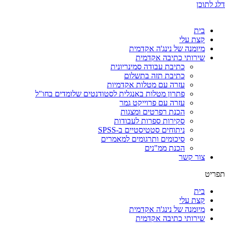
דלג לתוכן
בית
קצת עלי
מיומנה של נינג'ה אקדמית
שירותי כתיבה אקדמית
כתיבת עבודה סמינריונית
כתיבת תזה בתשלום
עזרה עם מטלות אקדמיות
פתרון מטלות באנגלית לסטודנטים שלומדים בחו"ל
עזרה עם פרוייקט גמר
הכנת רפרטים ומצגות
סקירות ספרות לעבודות
ניתוחים סטטיסטיים ב-SPSS
סיכומים ותרגומים למאמרים
הכנת ממ"נים
צור קשר
תפריט
בית
קצת עלי
מיומנה של נינג'ה אקדמית
שירותי כתיבה אקדמית