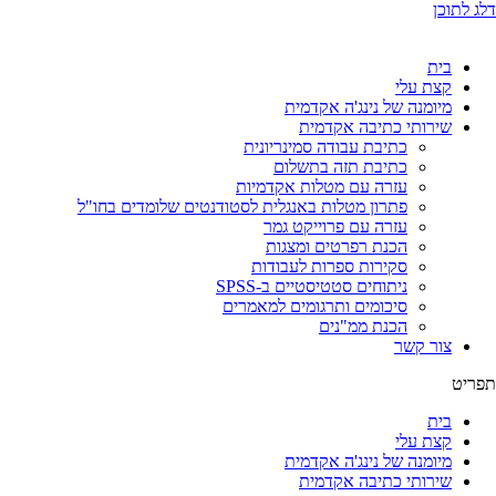
דלג לתוכן
בית
קצת עלי
מיומנה של נינג'ה אקדמית
שירותי כתיבה אקדמית
כתיבת עבודה סמינריונית
כתיבת תזה בתשלום
עזרה עם מטלות אקדמיות
פתרון מטלות באנגלית לסטודנטים שלומדים בחו"ל
עזרה עם פרוייקט גמר
הכנת רפרטים ומצגות
סקירות ספרות לעבודות
ניתוחים סטטיסטיים ב-SPSS
סיכומים ותרגומים למאמרים
הכנת ממ"נים
צור קשר
תפריט
בית
קצת עלי
מיומנה של נינג'ה אקדמית
שירותי כתיבה אקדמית