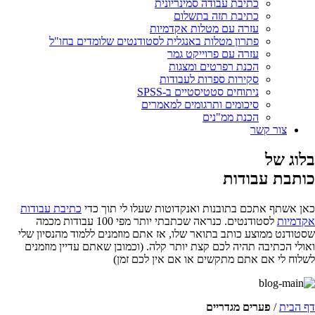
כתיבת עבודה סמינריונית
כתיבת תזה בתשלום
עזרה עם מטלות אקדמיות
פתרון מטלות באנגלית לסטודנטים שלומדים בחו"ל
עזרה עם פרוייקט גמר
הכנת רפרטים ומצגות
סקירות ספרות לעבודות
ניתוחים סטטיסטיים ב-SPSS
סיכומים ותרגומים למאמרים
הכנת ממ"נים
צור קשר
בלוג של
כותבת עבודות
כאן אשתף אתכם בתובנות ואנקדוטות שעלו לי תוך כדי
כתיבת עבודות
אקדמיות
לסטודנטים. כנראה שכתבתי יותר מפי 100 עבודות מכמה
שסטודנט ממוצע כותב בתואר שלו, אז אתם מוזמנים ללמוד מהנסיון שלי
ואולי הכתיבה תהיה לכם קצת יותר קלה. (וכמובן שאתם עדיין מוזמנים
לשלוח לי אם אתם מתקשים או אם אין לכם זמן)
דף הבית
/
פערים מגדריים