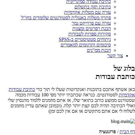
כתיבת עבודה סמינריונית
כתיבת תזה בתשלום
עזרה עם מטלות אקדמיות
פתרון מטלות באנגלית לסטודנטים שלומדים בחו"ל
עזרה עם פרוייקט גמר
הכנת רפרטים ומצגות
סקירות ספרות לעבודות
ניתוחים סטטיסטיים ב-SPSS
סיכומים ותרגומים למאמרים
הכנת ממ"נים
צור קשר
בלוג של
כותבת עבודות
כאן אשתף אתכם בתובנות ואנקדוטות שעלו לי תוך כדי
כתיבת עבודות
אקדמיות
לסטודנטים. כנראה שכתבתי יותר מפי 100 עבודות מכמה
שסטודנט ממוצע כותב בתואר שלו, אז אתם מוזמנים ללמוד מהנסיון שלי
ואולי הכתיבה תהיה לכם קצת יותר קלה. (וכמובן שאתם עדיין מוזמנים
לשלוח לי אם אתם מתקשים או אם אין לכם זמן)
דף הבית
/
פרזנטציה