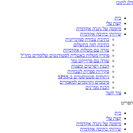
דלג לתוכן
בית
קצת עלי
מיומנה של נינג'ה אקדמית
שירותי כתיבה אקדמית
כתיבת עבודה סמינריונית
כתיבת תזה בתשלום
עזרה עם מטלות אקדמיות
פתרון מטלות באנגלית לסטודנטים שלומדים בחו"ל
עזרה עם פרוייקט גמר
הכנת רפרטים ומצגות
סקירות ספרות לעבודות
ניתוחים סטטיסטיים ב-SPSS
סיכומים ותרגומים למאמרים
הכנת ממ"נים
צור קשר
תפריט
בית
קצת עלי
מיומנה של נינג'ה אקדמית
שירותי כתיבה אקדמית