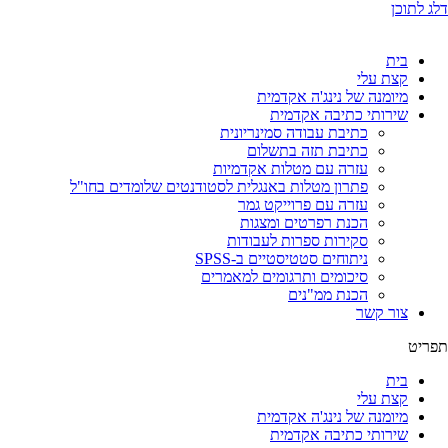
דלג לתוכן
בית
קצת עלי
מיומנה של נינג'ה אקדמית
שירותי כתיבה אקדמית
כתיבת עבודה סמינריונית
כתיבת תזה בתשלום
עזרה עם מטלות אקדמיות
פתרון מטלות באנגלית לסטודנטים שלומדים בחו"ל
עזרה עם פרוייקט גמר
הכנת רפרטים ומצגות
סקירות ספרות לעבודות
ניתוחים סטטיסטיים ב-SPSS
סיכומים ותרגומים למאמרים
הכנת ממ"נים
צור קשר
תפריט
בית
קצת עלי
מיומנה של נינג'ה אקדמית
שירותי כתיבה אקדמית