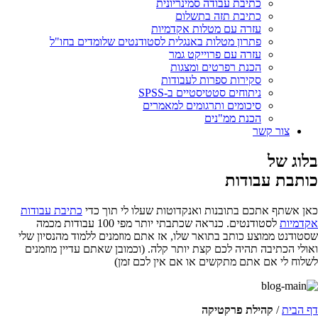
כתיבת עבודה סמינריונית
כתיבת תזה בתשלום
עזרה עם מטלות אקדמיות
פתרון מטלות באנגלית לסטודנטים שלומדים בחו"ל
עזרה עם פרוייקט גמר
הכנת רפרטים ומצגות
סקירות ספרות לעבודות
ניתוחים סטטיסטיים ב-SPSS
סיכומים ותרגומים למאמרים
הכנת ממ"נים
צור קשר
בלוג של
כותבת עבודות
כאן אשתף אתכם בתובנות ואנקדוטות שעלו לי תוך כדי
כתיבת עבודות
אקדמיות
לסטודנטים. כנראה שכתבתי יותר מפי 100 עבודות מכמה
שסטודנט ממוצע כותב בתואר שלו, אז אתם מוזמנים ללמוד מהנסיון שלי
ואולי הכתיבה תהיה לכם קצת יותר קלה. (וכמובן שאתם עדיין מוזמנים
לשלוח לי אם אתם מתקשים או אם אין לכם זמן)
דף הבית
/
קהילת פרקטיקה