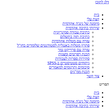
דלג לתוכן
בית
קצת עלי
מיומנה של נינג'ה אקדמית
שירותי כתיבה אקדמית
כתיבת עבודה סמינריונית
כתיבת תזה בתשלום
עזרה עם מטלות אקדמיות
פתרון מטלות באנגלית לסטודנטים שלומדים בחו"ל
עזרה עם פרוייקט גמר
הכנת רפרטים ומצגות
סקירות ספרות לעבודות
ניתוחים סטטיסטיים ב-SPSS
סיכומים ותרגומים למאמרים
הכנת ממ"נים
צור קשר
תפריט
בית
קצת עלי
מיומנה של נינג'ה אקדמית
שירותי כתיבה אקדמית