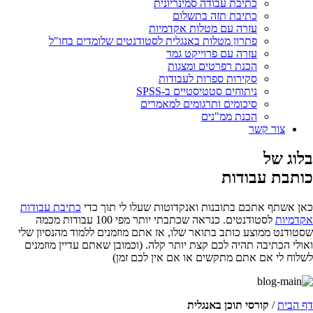
כתיבת עבודה סמינריונית
כתיבת תזה בתשלום
עזרה עם מטלות אקדמיות
פתרון מטלות באנגלית לסטודנטים שלומדים בחו"ל
עזרה עם פרוייקט גמר
הכנת רפרטים ומצגות
סקירות ספרות לעבודות
ניתוחים סטטיסטיים ב-SPSS
סיכומים ותרגומים למאמרים
הכנת ממ"נים
צור קשר
בלוג של
כותבת עבודות
כאן אשתף אתכם בתובנות ואנקדוטות שעלו לי תוך כדי
כתיבת עבודות
אקדמיות
לסטודנטים. כנראה שכתבתי יותר מפי 100 עבודות מכמה
שסטודנט ממוצע כותב בתואר שלו, אז אתם מוזמנים ללמוד מהנסיון שלי
ואולי הכתיבה תהיה לכם קצת יותר קלה. (וכמובן שאתם עדיין מוזמנים
לשלוח לי אם אתם מתקשים או אם אין לכם זמן)
דף הבית
/
קורסי תוכן באנגלית