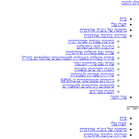
דלג לתוכן
בית
קצת עלי
מיומנה של נינג'ה אקדמית
שירותי כתיבה אקדמית
כתיבת עבודה סמינריונית
כתיבת תזה בתשלום
עזרה עם מטלות אקדמיות
פתרון מטלות באנגלית לסטודנטים שלומדים בחו"ל
עזרה עם פרוייקט גמר
הכנת רפרטים ומצגות
סקירות ספרות לעבודות
ניתוחים סטטיסטיים ב-SPSS
סיכומים ותרגומים למאמרים
הכנת ממ"נים
צור קשר
תפריט
בית
קצת עלי
מיומנה של נינג'ה אקדמית
שירותי כתיבה אקדמית