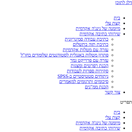
דלג לתוכן
בית
קצת עלי
מיומנה של נינג'ה אקדמית
שירותי כתיבה אקדמית
כתיבת עבודה סמינריונית
כתיבת תזה בתשלום
עזרה עם מטלות אקדמיות
פתרון מטלות באנגלית לסטודנטים שלומדים בחו"ל
עזרה עם פרוייקט גמר
הכנת רפרטים ומצגות
סקירות ספרות לעבודות
ניתוחים סטטיסטיים ב-SPSS
סיכומים ותרגומים למאמרים
הכנת ממ"נים
צור קשר
תפריט
בית
קצת עלי
מיומנה של נינג'ה אקדמית
שירותי כתיבה אקדמית