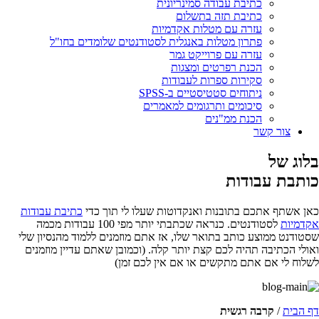
כתיבת עבודה סמינריונית
כתיבת תזה בתשלום
עזרה עם מטלות אקדמיות
פתרון מטלות באנגלית לסטודנטים שלומדים בחו"ל
עזרה עם פרוייקט גמר
הכנת רפרטים ומצגות
סקירות ספרות לעבודות
ניתוחים סטטיסטיים ב-SPSS
סיכומים ותרגומים למאמרים
הכנת ממ"נים
צור קשר
בלוג של
כותבת עבודות
כאן אשתף אתכם בתובנות ואנקדוטות שעלו לי תוך כדי
כתיבת עבודות
אקדמיות
לסטודנטים. כנראה שכתבתי יותר מפי 100 עבודות מכמה
שסטודנט ממוצע כותב בתואר שלו, אז אתם מוזמנים ללמוד מהנסיון שלי
ואולי הכתיבה תהיה לכם קצת יותר קלה. (וכמובן שאתם עדיין מוזמנים
לשלוח לי אם אתם מתקשים או אם אין לכם זמן)
דף הבית
/
קרבה רגשית