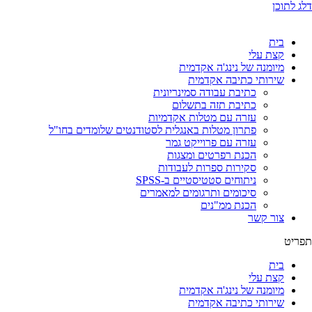
דלג לתוכן
בית
קצת עלי
מיומנה של נינג'ה אקדמית
שירותי כתיבה אקדמית
כתיבת עבודה סמינריונית
כתיבת תזה בתשלום
עזרה עם מטלות אקדמיות
פתרון מטלות באנגלית לסטודנטים שלומדים בחו"ל
עזרה עם פרוייקט גמר
הכנת רפרטים ומצגות
סקירות ספרות לעבודות
ניתוחים סטטיסטיים ב-SPSS
סיכומים ותרגומים למאמרים
הכנת ממ"נים
צור קשר
תפריט
בית
קצת עלי
מיומנה של נינג'ה אקדמית
שירותי כתיבה אקדמית