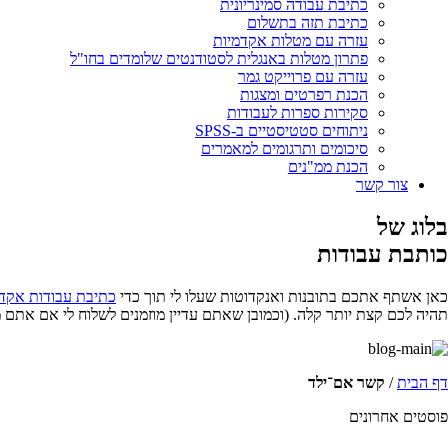
כתיבת עבודה סמינריונית
כתיבת תזה בתשלום
עזרה עם מטלות אקדמיות
פתרון מטלות באנגלית לסטודנטים שלומדים בחו"ל
עזרה עם פרוייקט גמר
הכנת רפרטים ומצגות
סקירות ספרות לעבודות
ניתוחים סטטיסטיים ב-SPSS
סיכומים ותרגומים למאמרים
הכנת ממ"נים
צור קשר
בלוג של
כותבת עבודות
כאן אשתף אתכם בתובנות ואנקדוטות שעלו לי תוך כדי
כתיבת עבודות אקד
תהיה לכם קצת יותר קלה. (וכמובן שאתם עדיין מוזמנים לשלוח לי אם אתם 
דף הבית
/
קשר אם־ילד
פוסטים אחרונים