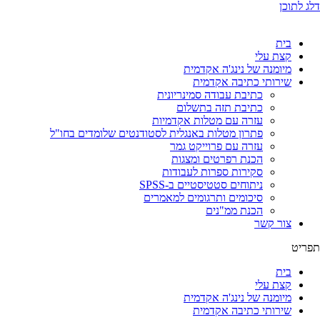
דלג לתוכן
בית
קצת עלי
מיומנה של נינג'ה אקדמית
שירותי כתיבה אקדמית
כתיבת עבודה סמינריונית
כתיבת תזה בתשלום
עזרה עם מטלות אקדמיות
פתרון מטלות באנגלית לסטודנטים שלומדים בחו"ל
עזרה עם פרוייקט גמר
הכנת רפרטים ומצגות
סקירות ספרות לעבודות
ניתוחים סטטיסטיים ב-SPSS
סיכומים ותרגומים למאמרים
הכנת ממ"נים
צור קשר
תפריט
בית
קצת עלי
מיומנה של נינג'ה אקדמית
שירותי כתיבה אקדמית