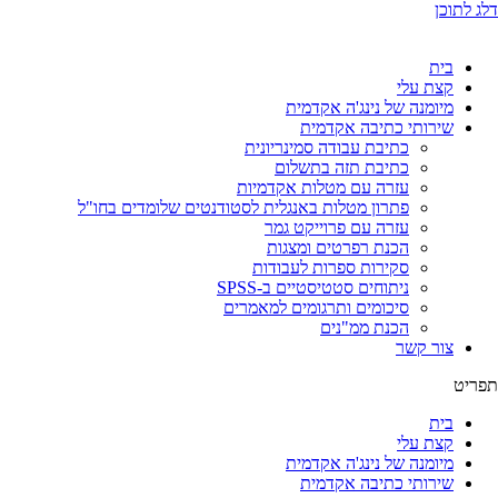
דלג לתוכן
בית
קצת עלי
מיומנה של נינג'ה אקדמית
שירותי כתיבה אקדמית
כתיבת עבודה סמינריונית
כתיבת תזה בתשלום
עזרה עם מטלות אקדמיות
פתרון מטלות באנגלית לסטודנטים שלומדים בחו"ל
עזרה עם פרוייקט גמר
הכנת רפרטים ומצגות
סקירות ספרות לעבודות
ניתוחים סטטיסטיים ב-SPSS
סיכומים ותרגומים למאמרים
הכנת ממ"נים
צור קשר
תפריט
בית
קצת עלי
מיומנה של נינג'ה אקדמית
שירותי כתיבה אקדמית