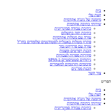
לג
תוכן
בית
קצת עלי
מיומנה של נינג'ה אקדמית
שירותי כתיבה אקדמית
כתיבת עבודה סמינריונית
כתיבת תזה בתשלום
עזרה עם מטלות אקדמיות
פתרון מטלות באנגלית לסטודנטים שלומדים בחו"ל
עזרה עם פרוייקט גמר
הכנת רפרטים ומצגות
סקירות ספרות לעבודות
ניתוחים סטטיסטיים ב-SPSS
סיכומים ותרגומים למאמרים
הכנת ממ"נים
צור קשר
תפריט
בית
קצת עלי
מיומנה של נינג'ה אקדמית
שירותי כתיבה אקדמית
כתיבת עבודה סמינריונית