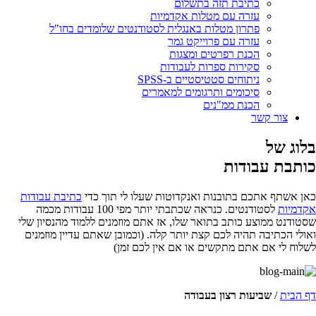
כתיבת תזה בתשלום
עזרה עם מטלות אקדמיות
פתרון מטלות באנגלית לסטודנטים שלומדים בחו"ל
עזרה עם פרוייקט גמר
הכנת רפרטים ומצגות
סקירות ספרות לעבודות
ניתוחים סטטיסטיים ב-SPSS
סיכומים ותרגומים למאמרים
הכנת ממ"נים
צור קשר
בלוג של
כותבת עבודות
כאן אשתף אתכם בתובנות ואנקדוטות שעלו לי תוך כדי
כתיבת עבודות
אקדמיות
לסטודנטים. כנראה שכתבתי יותר מפי 100 עבודות מכמה
שסטודנט ממוצע כותב בתואר שלו, אז אתם מוזמנים ללמוד מהנסיון שלי
ואולי הכתיבה תהיה לכם קצת יותר קלה. (וכמובן שאתם עדיין מוזמנים
לשלוח לי אם אתם מתקשים או אם אין לכם זמן)
דף הבית
/
שביעות רצון בעבודה